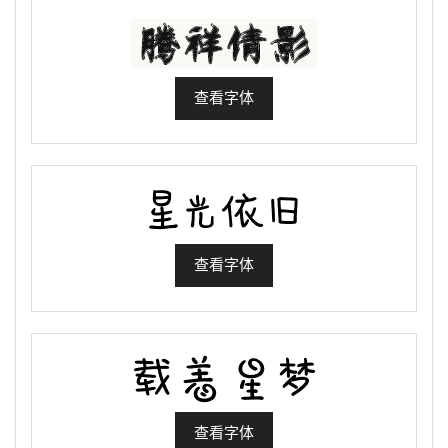
查看字体
查看字体
查看字体