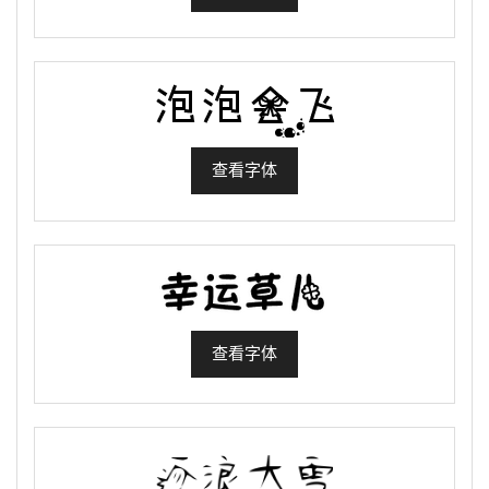
查看字体
查看字体