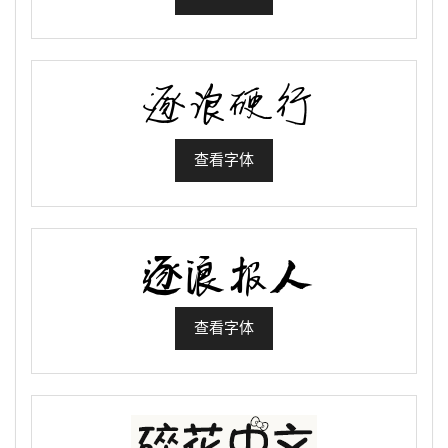
查看字体
查看字体