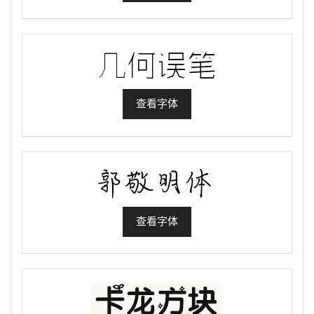
查看字体
查看字体