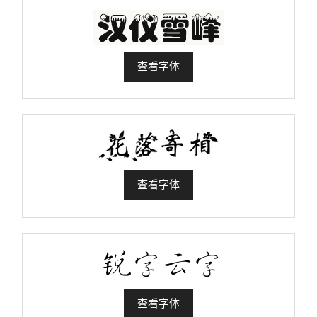
查看字体
查看字体
查看字体