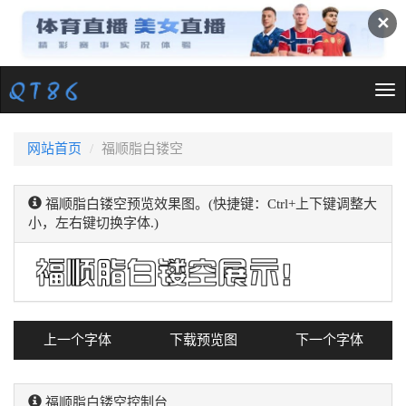
✕
Tog
nav
网站首页
福顺脂白镂空
福顺脂白镂空预览效果图。(快捷键：Ctrl+上下键调整大
小，左右键切换字体.)
上一个字体
下载预览图
下一个字体
福顺脂白镂空控制台