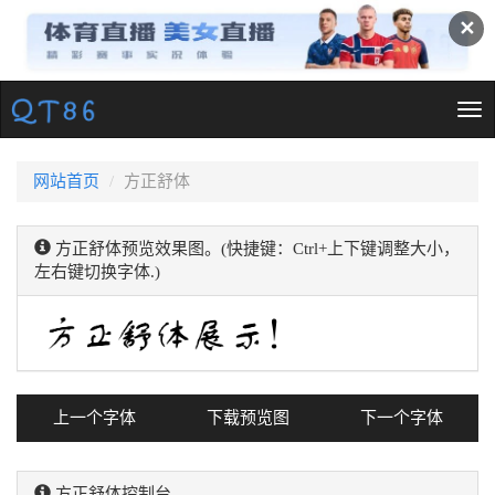
✕
Tog
nav
网站首页
方正舒体
方正舒体预览效果图。(快捷键：Ctrl+上下键调整大小，
左右键切换字体.)
上一个字体
下载预览图
下一个字体
方正舒体控制台