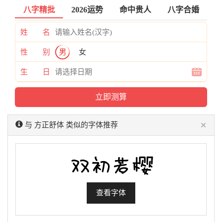
八字精批
2026运势
命中贵人
八字合婚
姓 名
性 别
男
女
生 日
×
与 方正舒体 类似的字体推荐
查看字体