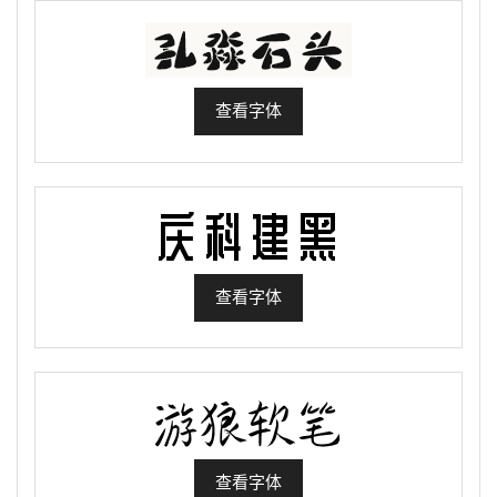
查看字体
查看字体
查看字体