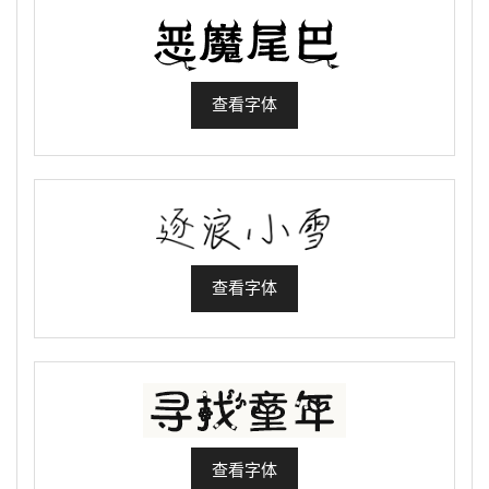
查看字体
查看字体
查看字体