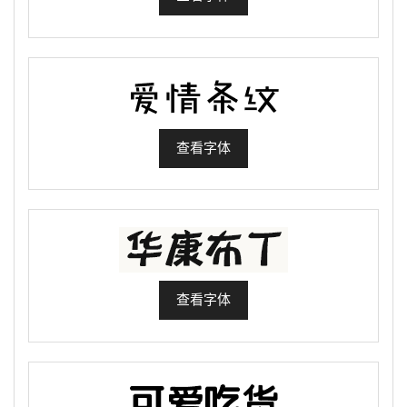
查看字体
查看字体