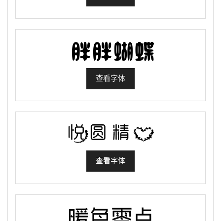
查看字体
查看字体