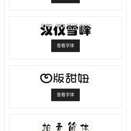
查看字体
查看字体