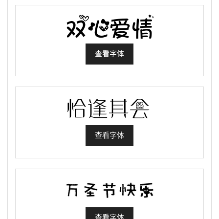
查看字体
查看字体
查看字体