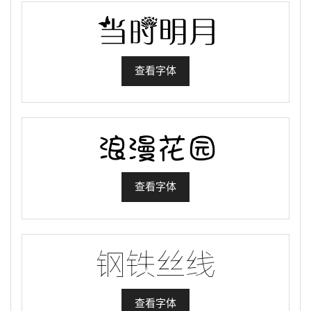
查看字体
查看字体
查看字体