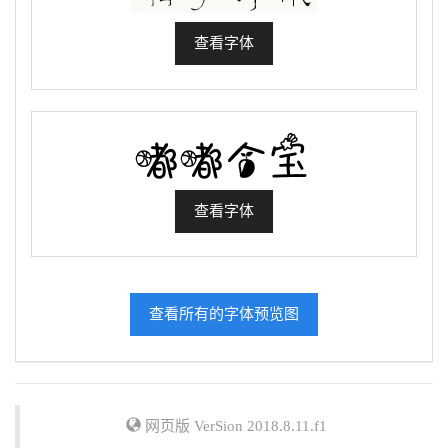
查看字体
查看字体
查看所有的字体预览图
网页版 VerSion 2018.8.11.f1