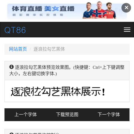
✕
Tog
nav
网站首页
逐浪拉勾艺黑体
逐浪拉勾艺黑体预览效果图。(快捷键：Ctrl+上下键调整
大小，左右键切换字体.)
上一个字体
下载预览图
下一个字体