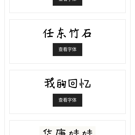
查看字体
查看字体