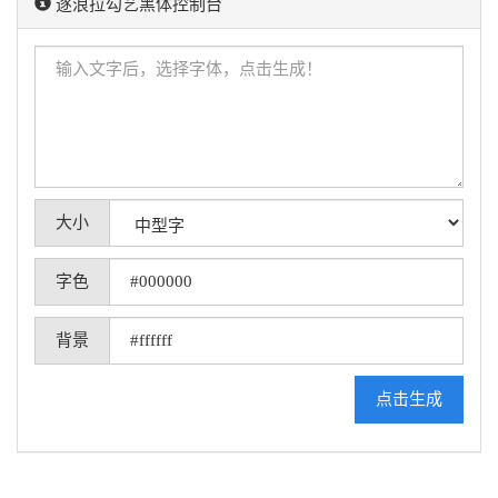
逐浪拉勾艺黑体控制台
大小
字色
背景
点击生成