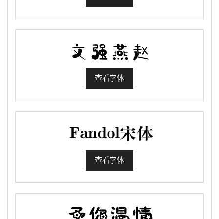
查看字体
查看字体