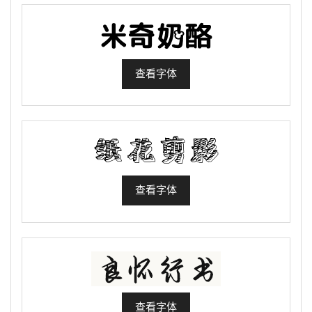
查看字体
查看字体
查看字体