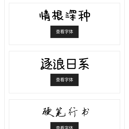
查看字体
查看字体
查看字体