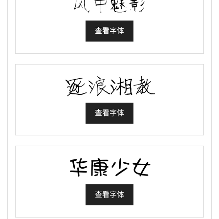
查看字体
查看字体
查看字体