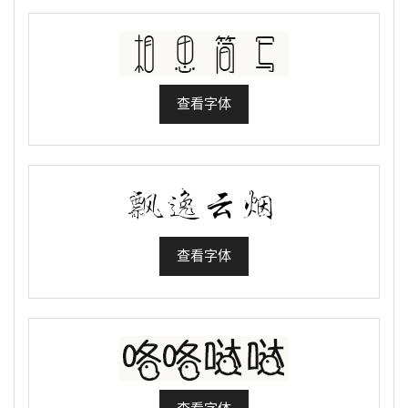
查看字体
查看字体