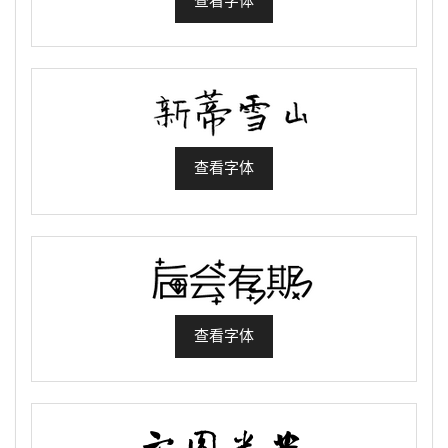
查看字体
查看字体
查看字体