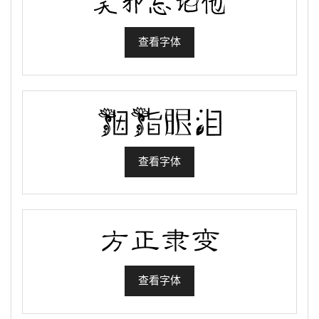
查看字体
查看字体
查看字体