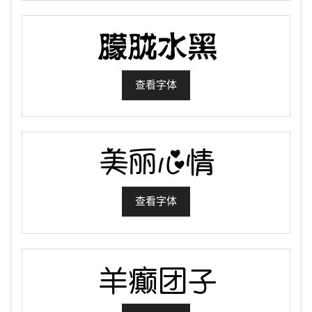
查看字体
查看字体