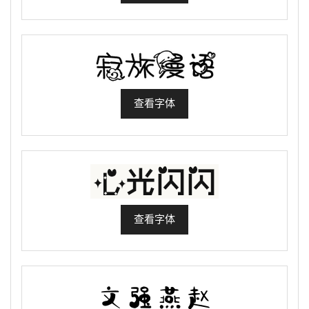
查看字体
查看字体