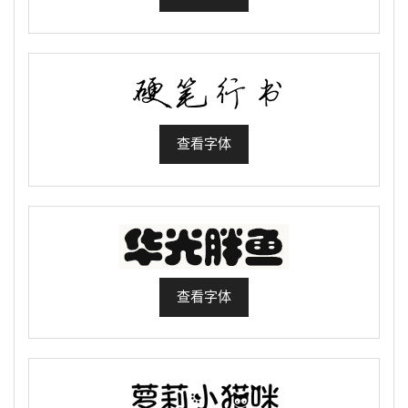
查看字体
查看字体