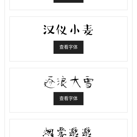
查看字体
查看字体