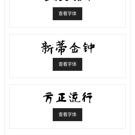
查看字体
查看字体
查看字体