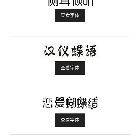
查看字体
查看字体
查看字体