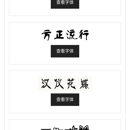
查看字体
查看字体
查看字体