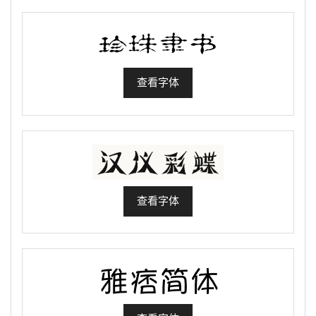
查看字体
查看字体