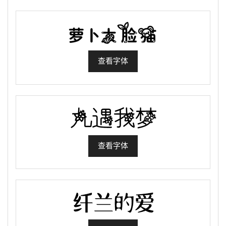
查看字体
查看字体