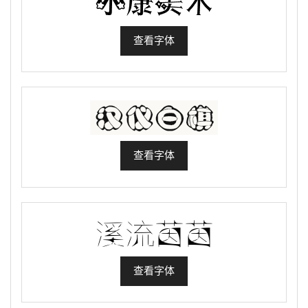
查看字体
查看字体
查看字体