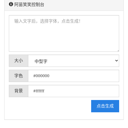
阿苗笑笑控制台
大小
字色
背景
点击生成