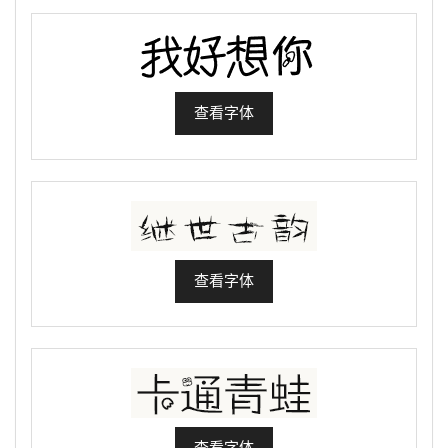
查看字体
查看字体