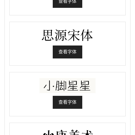
查看字体
查看字体
查看字体