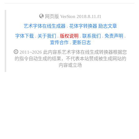
网页版 VerSion 2018.8.11.f1
艺术字体在线生成器
.
花体字转换器
励志文章
字体下载
.
关于我们
.
版权说明
.
联系我们
.
免责声明
.
宣传合作
.
更新日志
2011~2026 此内容系艺术字体在线生成转换器根据您
的指令自动生成的结果，不代表本站赞成被生成网站的
内容或立场