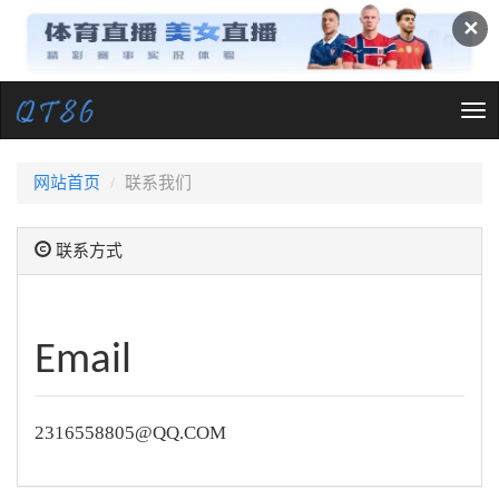
✕
Tog
nav
网站首页
联系我们
联系方式
Email
2316558805@QQ.COM