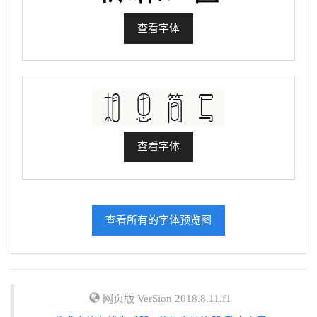
查看字体
查看字体
查看所有的字体预览图
网页版 VerSion 2018.8.11.f1