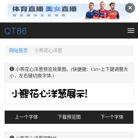
✕
Tog
nav
网站首页
小熊花心洋葱
小熊花心洋葱预览效果图。(快捷键：Ctrl+上下键调整大
小，左右键切换字体.)
上一个字体
下载预览图
下一个字体