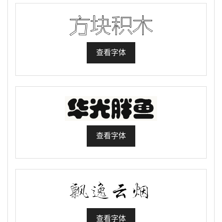
查看字体
查看字体
查看字体