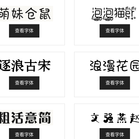
查看字体
查看字体
查看字体
查看字体
查看字体
查看字体