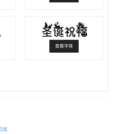
查看字体
日志