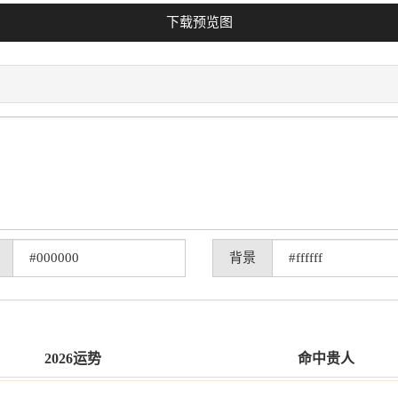
下载预览图
背景
2026运势
命中贵人