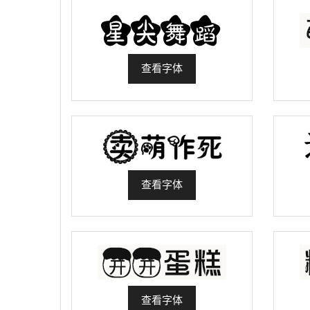
查看字体
查看字体
查看字体