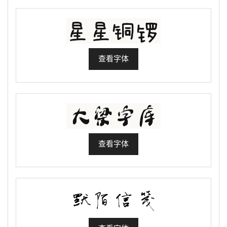
查看字体
查看字体