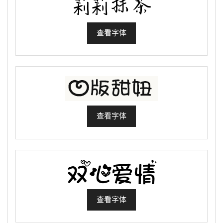
查看字体
查看字体
查看字体