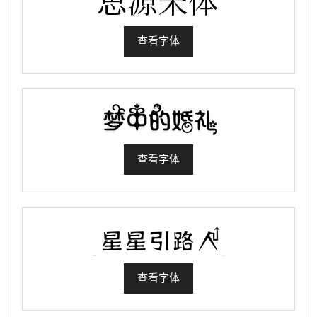
查看字体
查看字体
查看字体