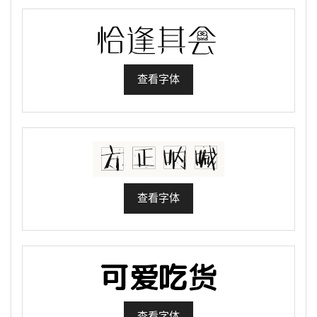
查看字体
查看字体
查看字体