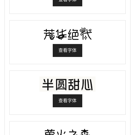
查看字体
查看字体