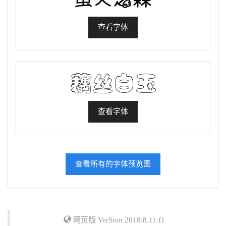
查看字体
查看字体
查看所有的字体预览图
网页版 VerSion 2018.8.11.f1