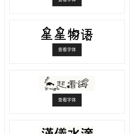
查看字体
查看字体