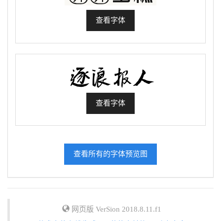
查看字体
查看字体
查看所有的字体预览图
网页版 VerSion 2018.8.11.f1