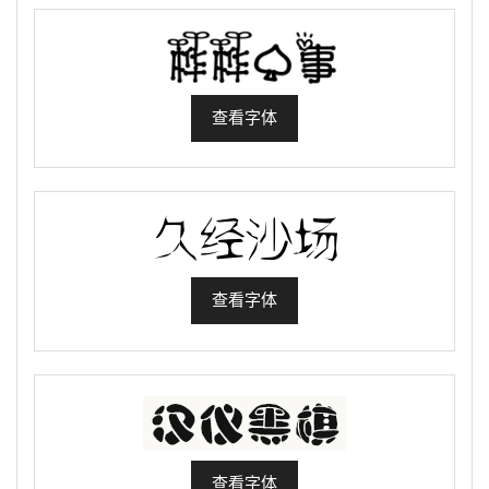
查看字体
查看字体
查看字体