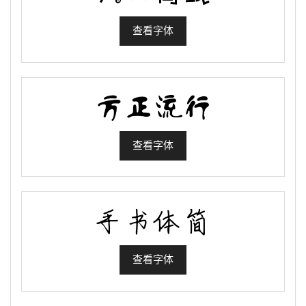
查看字体
查看字体
查看字体