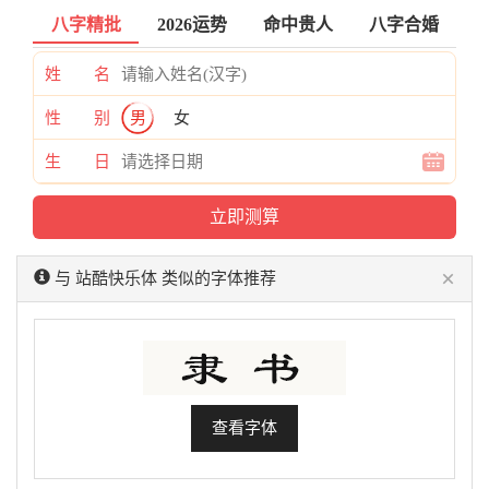
八字精批
2026运势
命中贵人
八字合婚
姓 名
性 别
男
女
生 日
×
与 站酷快乐体 类似的字体推荐
查看字体