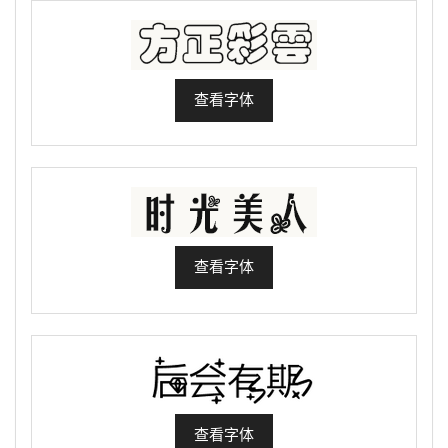
查看字体
查看字体
查看字体