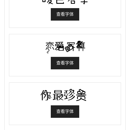
查看字体
查看字体
查看字体