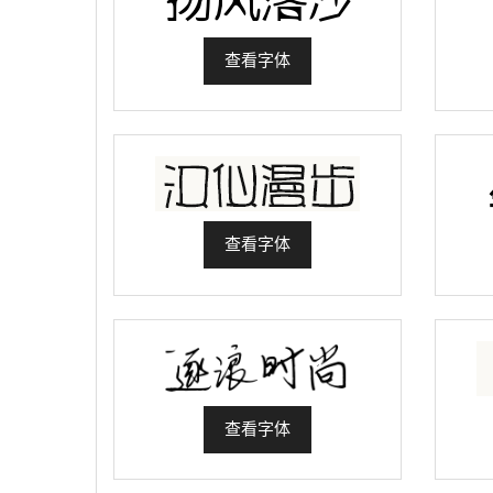
查看字体
查看字体
查看字体