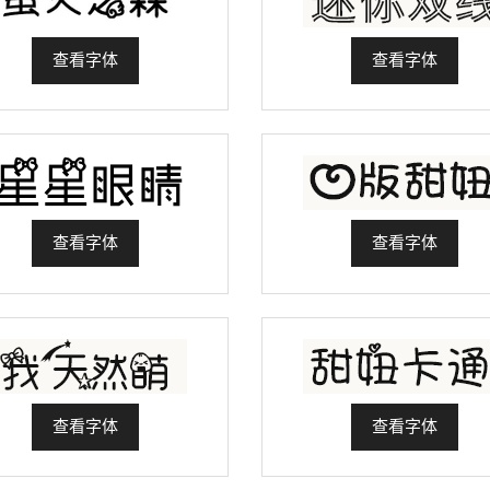
查看字体
查看字体
查看字体
查看字体
查看字体
查看字体