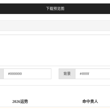
下载预览图
背景
2026运势
命中贵人