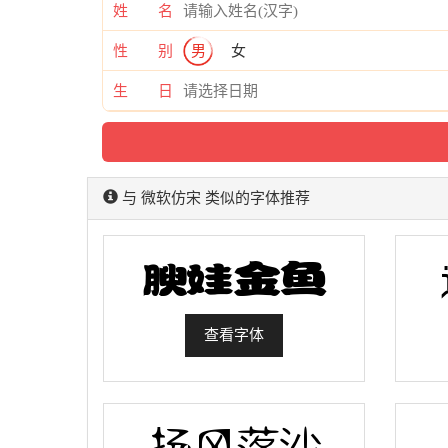
姓 名
性 别
男
女
生 日
与 微软仿宋 类似的字体推荐
查看字体