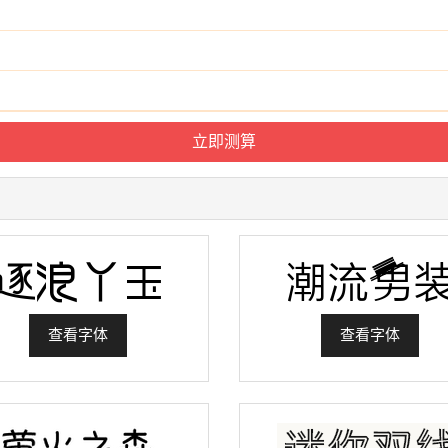
查看字体
查看字体