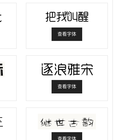
查看字体
查看字体
查看字体