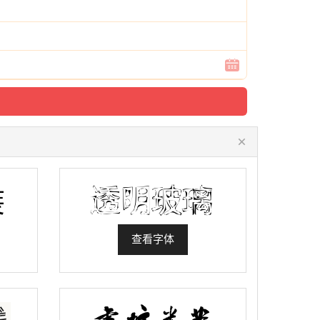
×
查看字体