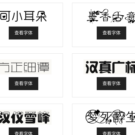
查看字体
查看字体
查看字体
查看字体
查看字体
查看字体