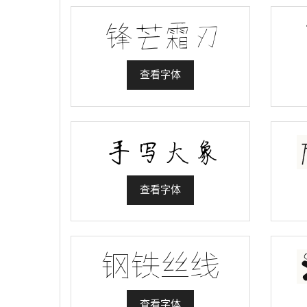
查看字体
查看字体
查看字体