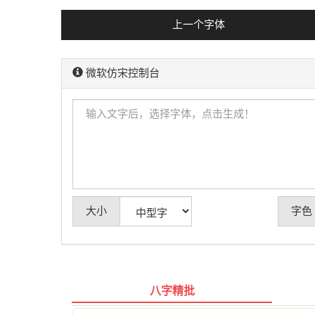
上一个字体
微软仿宋控制台
大小
字色
八字精批