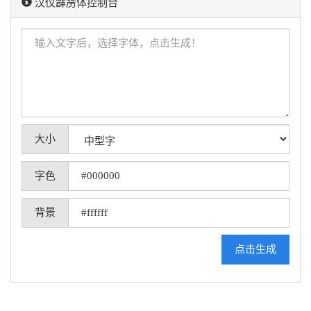
汉仪霹雳体控制台
大小
字色
背景
点击生成