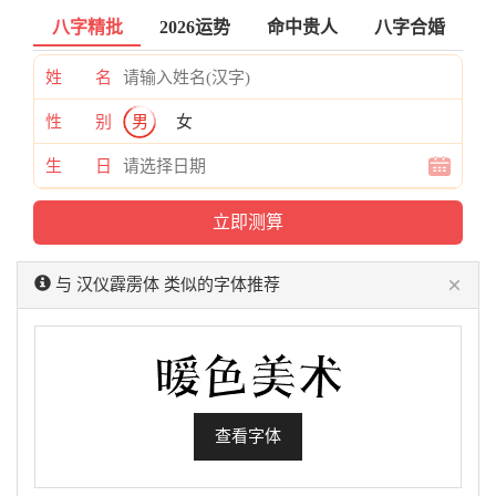
八字精批
2026运势
命中贵人
八字合婚
姓 名
性 别
男
女
生 日
×
与 汉仪霹雳体 类似的字体推荐
查看字体