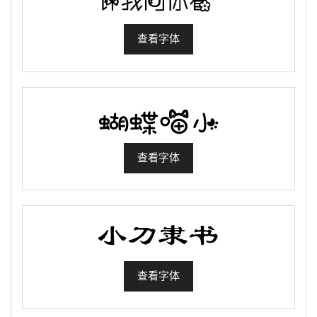
查看字体
查看字体
查看字体