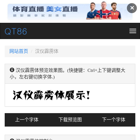
✕
Tog
nav
网站首页
汉仪霹雳体
汉仪霹雳体预览效果图。(快捷键：Ctrl+上下键调整大
小，左右键切换字体.)
上一个字体
下载预览图
下一个字体