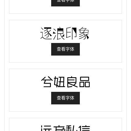
查看字体
查看字体
查看字体