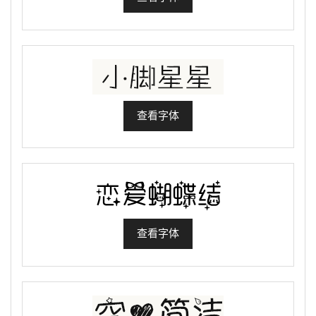
查看字体
查看字体