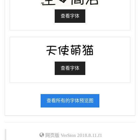
查看字体
查看字体
查看所有的字体预览图
网页版 VerSion 2018.8.11.f1