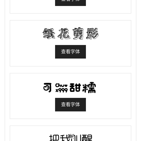
查看字体
查看字体