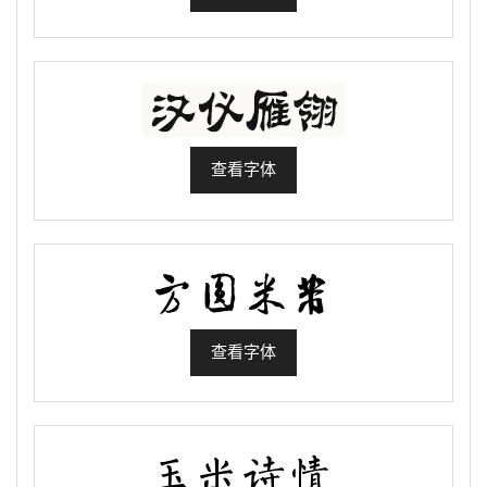
查看字体
查看字体