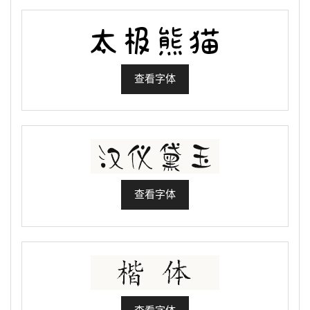
查看字体
查看字体