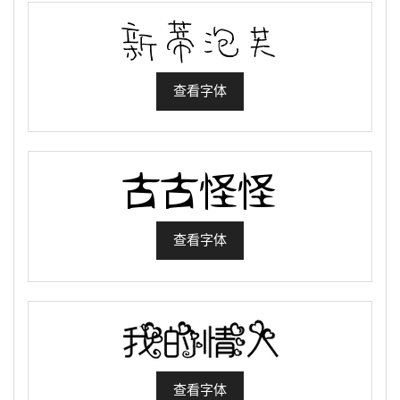
查看字体
查看字体
查看字体