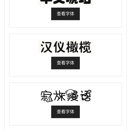
查看字体
查看字体
查看字体