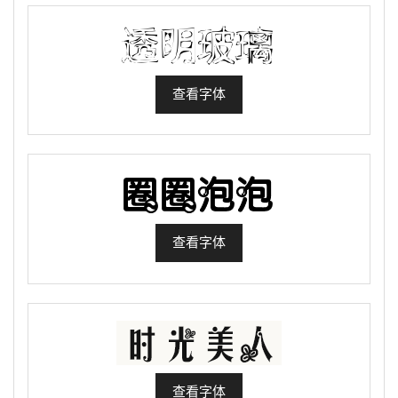
查看字体
查看字体
查看字体