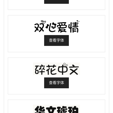
查看字体
查看字体