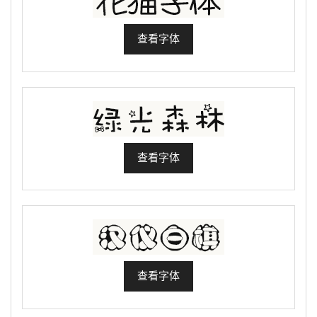
查看字体
查看字体
查看字体