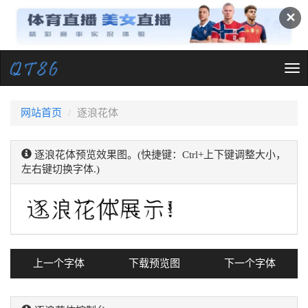
✕
Tog
nav
网站首页
逐浪花体
逐浪花体预览效果图。(快捷键：Ctrl+上下键调整大小，
左右键切换字体.)
上一个字体
下载预览图
下一个字体