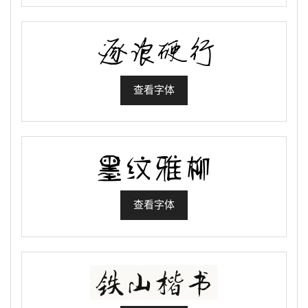
查看字体
查看字体