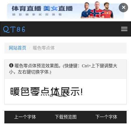
✕
Tog
nav
网站首页
暖色零点体
暖色零点体预览效果图。(快捷键：Ctrl+上下键调整大
小，左右键切换字体.)
上一个字体
下载预览图
下一个字体