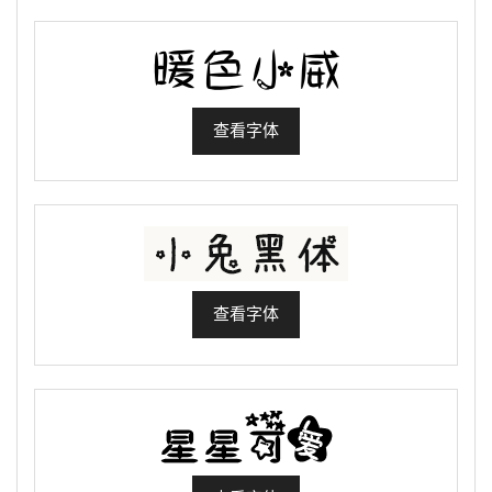
查看字体
查看字体