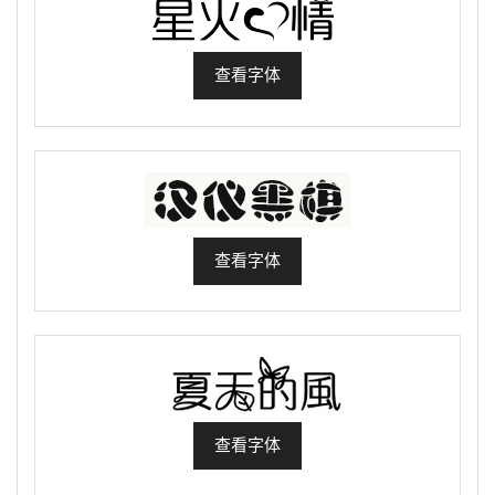
查看字体
查看字体
查看字体