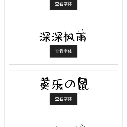
查看字体
查看字体
查看字体