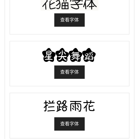
查看字体
查看字体
查看字体