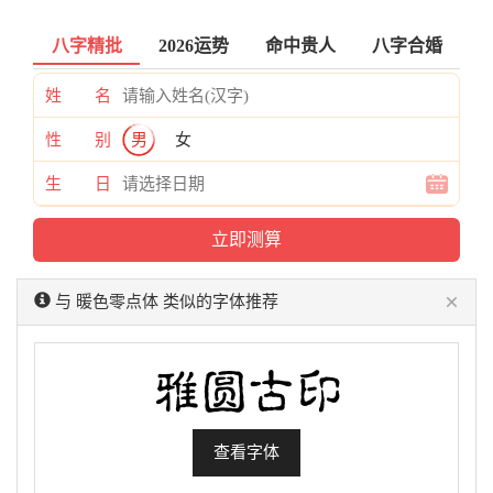
八字精批
2026运势
命中贵人
八字合婚
姓 名
性 别
男
女
生 日
×
与 暖色零点体 类似的字体推荐
查看字体