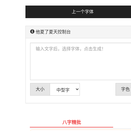
上一个字体
他夏了夏天控制台
大小
字色
八字精批