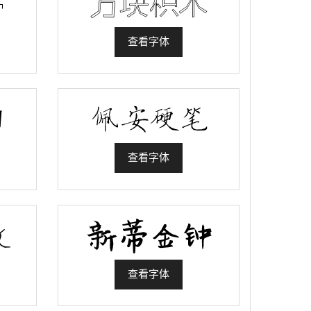
查看字体
查看字体
查看字体