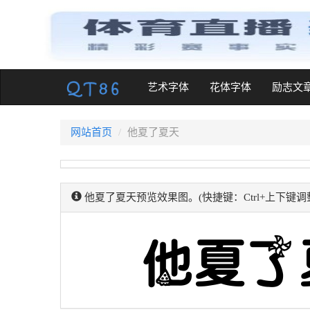
(current)
艺术字体
花体字体
励志文
网站首页
他夏了夏天
他夏了夏天预览效果图。(快捷键：Ctrl+上下键调