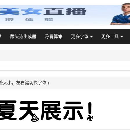
章
藏头诗生成器
称骨算命
更多字体
更多工具
整大小，左右键切换字体.)