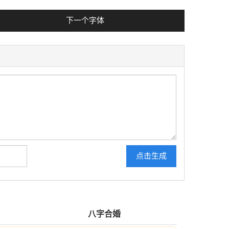
下一个字体
点击生成
八字合婚