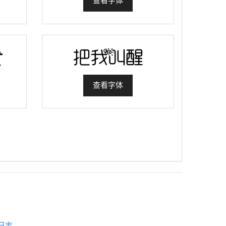
查看字体
查看字体
日志