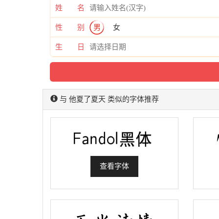
姓 名
性 别
男
女
生 日
与 他夏了夏天 类似的字体推荐
查看字体