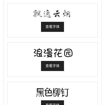
查看字体
查看字体