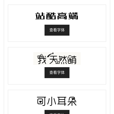
查看字体
查看字体