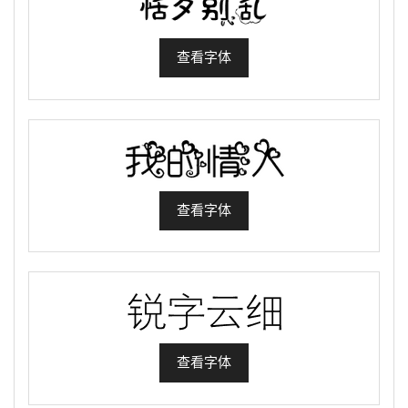
查看字体
查看字体
查看字体