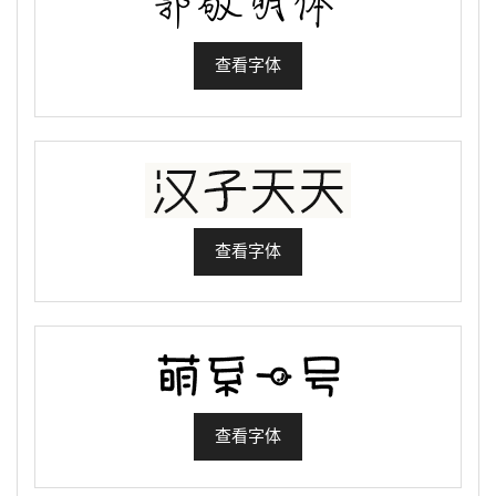
查看字体
查看字体
查看字体