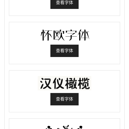
查看字体
查看字体
查看字体