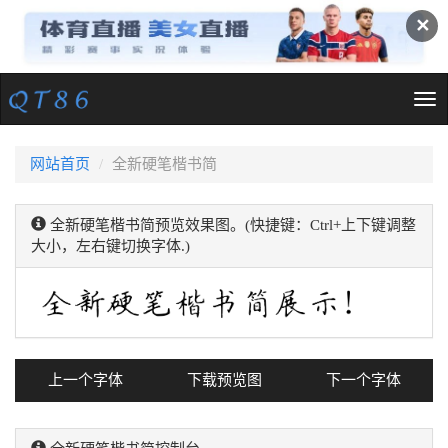
✕
Tog
nav
网站首页
全新硬笔楷书简
全新硬笔楷书简预览效果图。(快捷键：Ctrl+上下键调整
大小，左右键切换字体.)
上一个字体
下载预览图
下一个字体