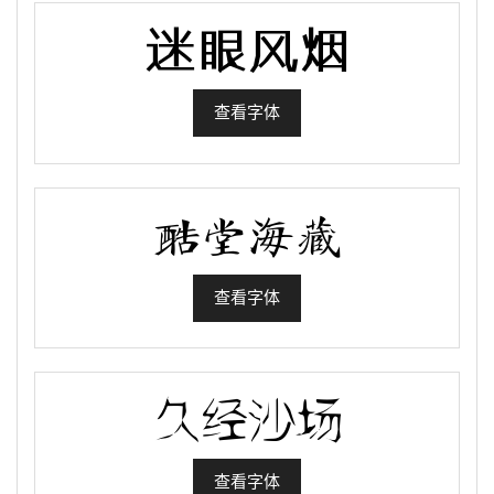
查看字体
查看字体
查看字体