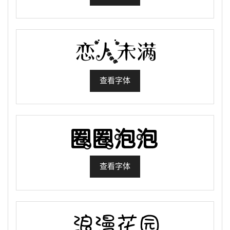
查看字体
查看字体