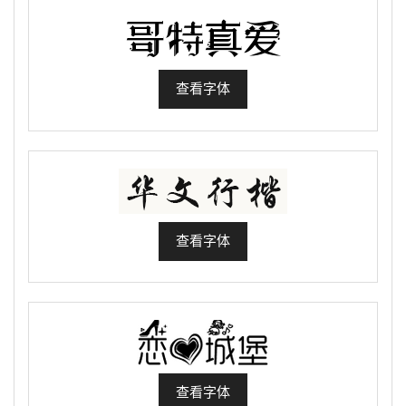
查看字体
查看字体
查看字体