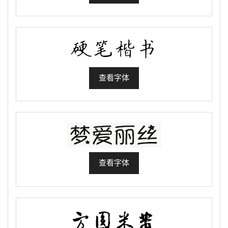
查看字体
查看字体