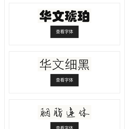
查看字体
查看字体
查看字体