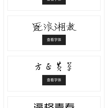
查看字体
查看字体