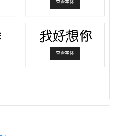
查看字体
查看字体