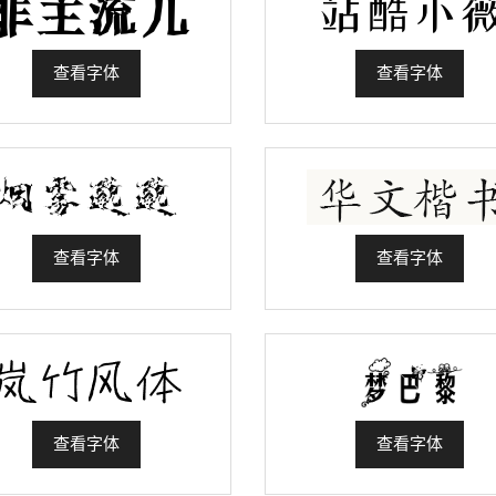
查看字体
查看字体
查看字体
查看字体
查看字体
查看字体