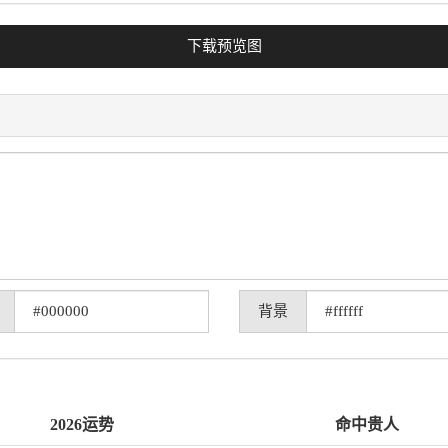
下载预览图
背景
2026运势
命中贵人