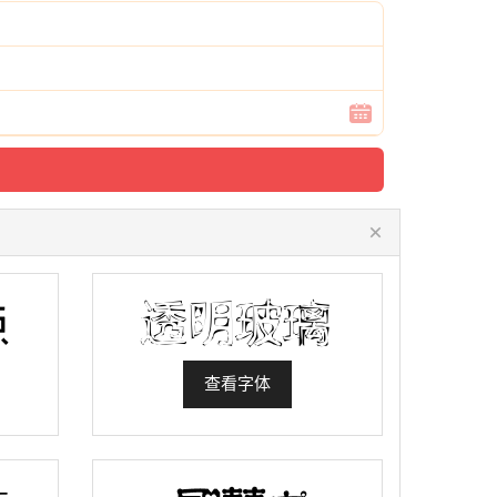
×
查看字体