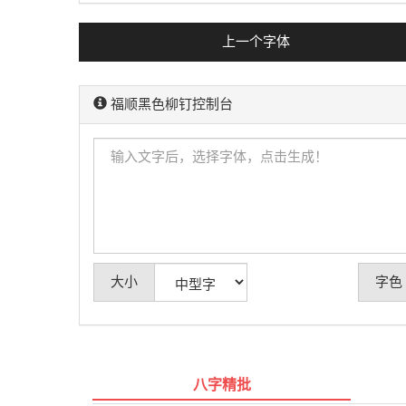
上一个字体
福顺黑色柳钉控制台
大小
字色
八字精批