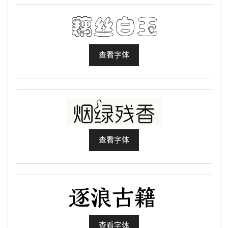
查看字体
查看字体
查看字体