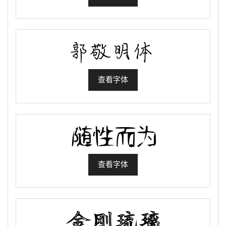
查看字体
查看字体