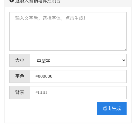
逐浪大雪钢笔体控制台
大小
字色
背景
点击生成