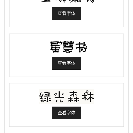
查看字体
查看字体
查看字体