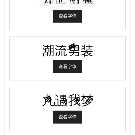
查看字体
查看字体
查看字体