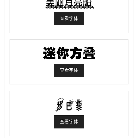
查看字体
查看字体
查看字体