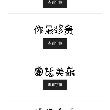
查看字体
查看字体
查看字体