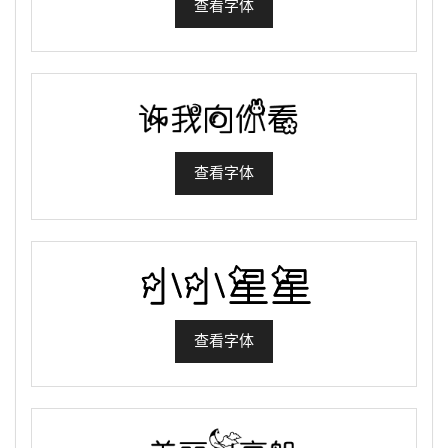
查看字体
查看字体
查看字体