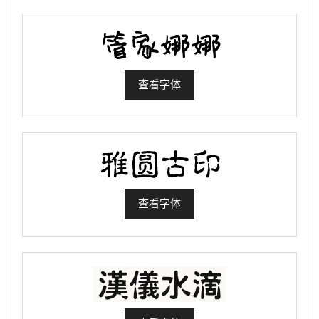
查看字体
查看字体