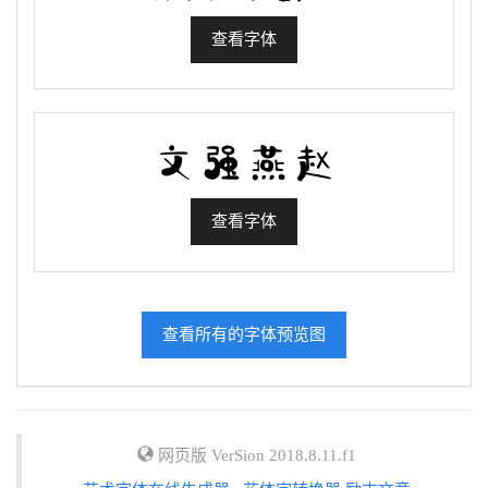
查看字体
查看字体
查看所有的字体预览图
网页版 VerSion 2018.8.11.f1