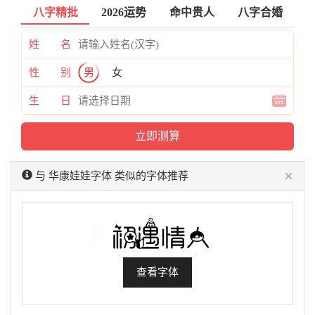
八字精批
2026运势
命中贵人
八字合婚
姓 名
性 别
男
女
生 日
×
与 华康娃娃字体 类似的字体推荐
查看字体