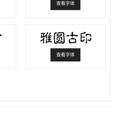
查看字体
查看字体