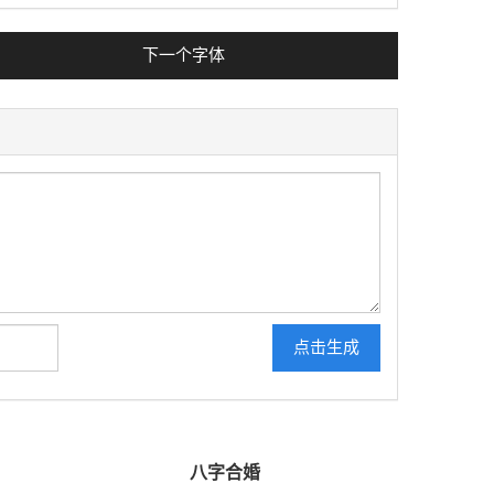
下一个字体
点击生成
八字合婚