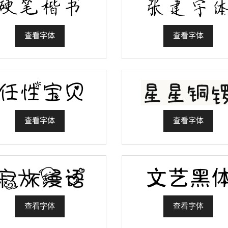
查看字体
查看字体
查看字体
查看字体
查看字体
查看字体