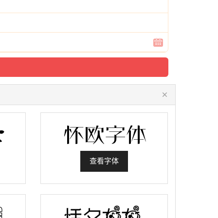
×
查看字体