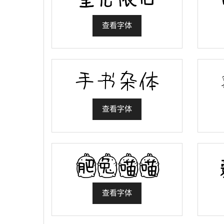
查看字体
查看字体
查看字体