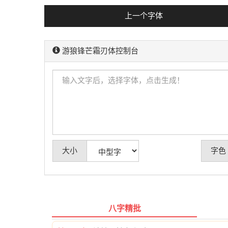
上一个字体
游狼锋芒霜刃体控制台
大小
字色
八字精批