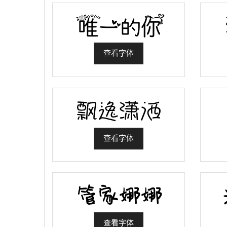
查看字体
查看字体
查看字体