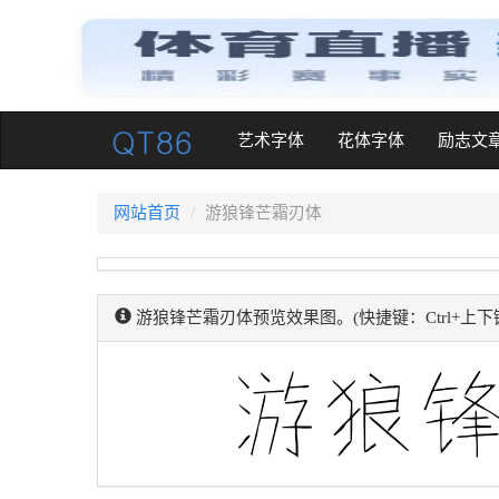
(current)
艺术字体
花体字体
励志文
网站首页
游狼锋芒霜刃体
游狼锋芒霜刃体预览效果图。(快捷键：Ctrl+上