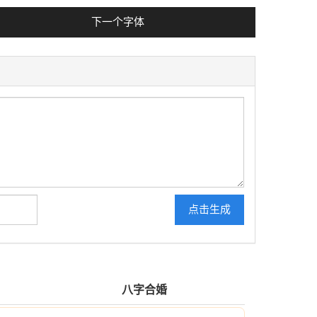
下一个字体
点击生成
八字合婚