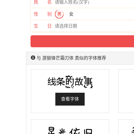
姓 名
性 别
男
女
生 日
与 游狼锋芒霜刃体 类似的字体推荐
查看字体