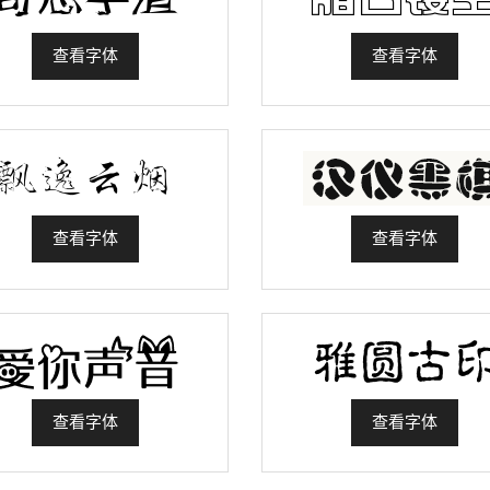
查看字体
查看字体
查看字体
查看字体
查看字体
查看字体