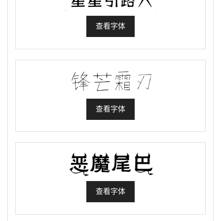
查看字体
查看字体
查看字体