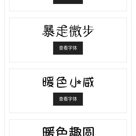
查看字体
查看字体