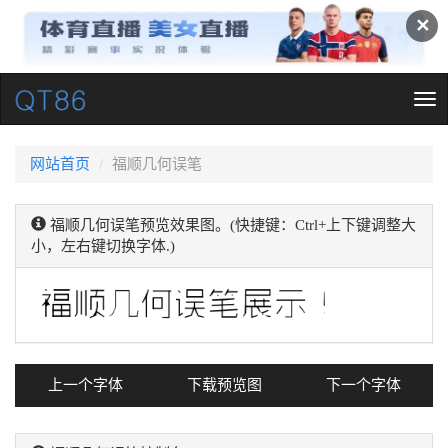
✕
Tog
nav
网站首页
福顺几何误笔
福顺几何误笔预览效果图。(快捷键：Ctrl+上下键调整大
小，左右键切换字体.)
上一个字体
下载预览图
下一个字体