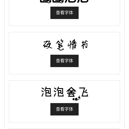
查看字体
查看字体
查看字体