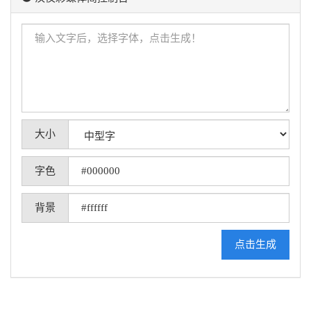
大小
字色
背景
点击生成