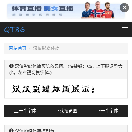
✕
Tog
nav
网站首页
汉仪彩蝶体简
汉仪彩蝶体简预览效果图。(快捷键：Ctrl+上下键调整大
小，左右键切换字体.)
上一个字体
下载预览图
下一个字体
汉仪彩蝶体简控制台