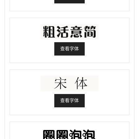
查看字体
查看字体