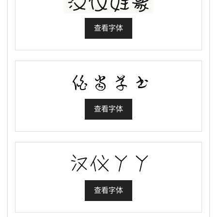
查看字体
查看字体
查看字体