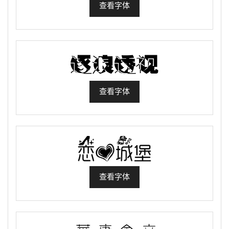
查看字体
查看字体
查看字体