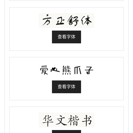
查看字体
查看字体