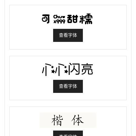
查看字体
查看字体