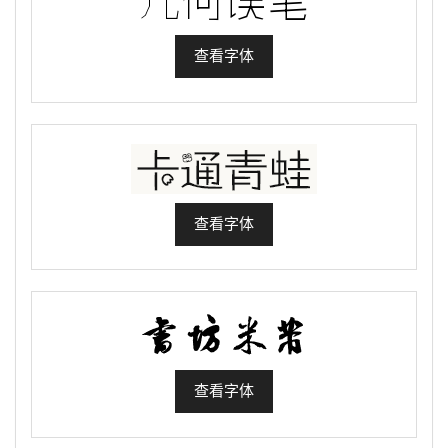
查看字体
查看字体
查看字体