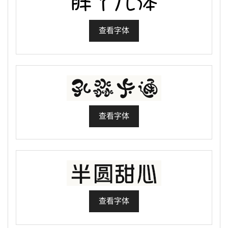
查看字体
查看字体
查看字体