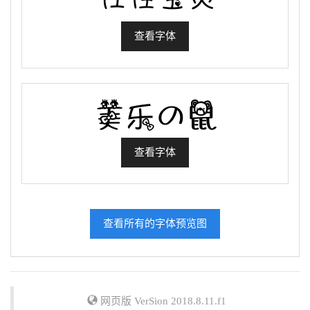
查看字体
查看字体
查看所有的字体预览图
网页版 VerSion 2018.8.11.f1