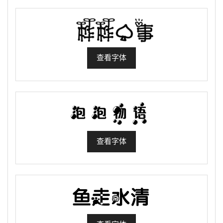
查看字体
查看字体