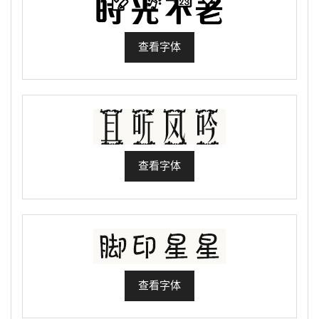
查看字体
查看字体
查看字体