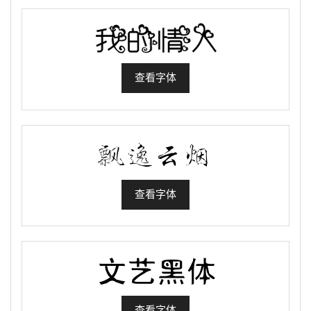
查看字体
查看字体
查看字体