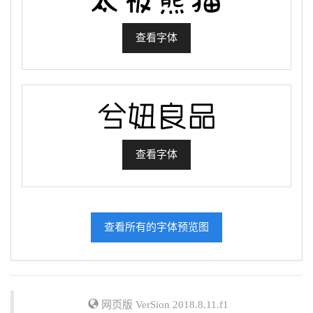
查看字体
查看字体
查看所有的字体预览图
网页版 VerSion 2018.8.11.f1