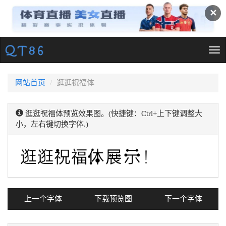
✕
Tog
nav
网站首页
逛逛祝福体
逛逛祝福体预览效果图。(快捷键：Ctrl+上下键调整大
小，左右键切换字体.)
上一个字体
下载预览图
下一个字体