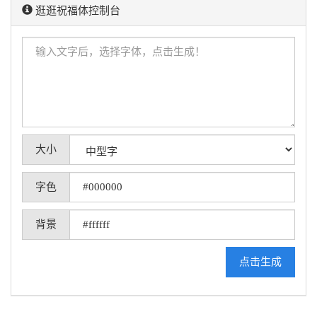
逛逛祝福体控制台
大小
字色
背景
点击生成