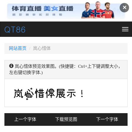
✕
Tog
nav
网站首页
岚心惜体
岚心惜体预览效果图。(快捷键：Ctrl+上下键调整大小，
左右键切换字体.)
上一个字体
下载预览图
下一个字体