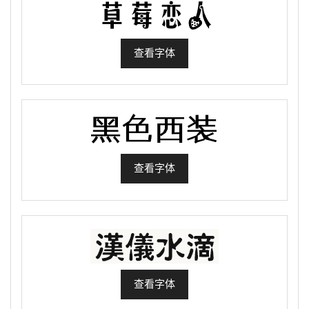
查看字体
查看字体
查看字体