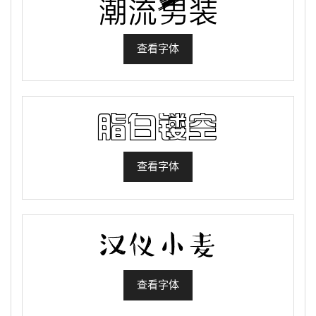
查看字体
查看字体
查看字体