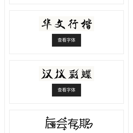
查看字体
查看字体