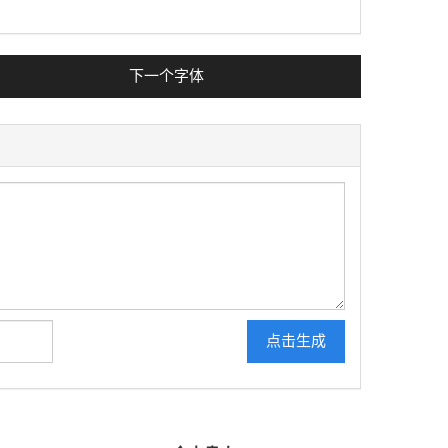
下一个字体
点击生成