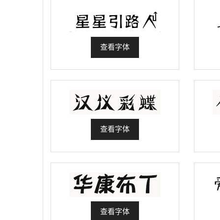
查看字体
查看字体
查看字体