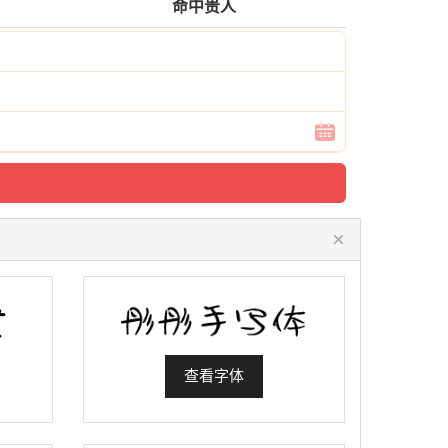
命中贵人
×
查看字体