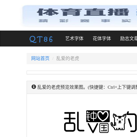
(current)
艺术字体
花体字体
励志文
网站首页
乱爱的老虎
乱爱的老虎预览效果图。(快捷键：Ctrl+上下键调