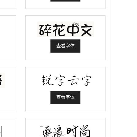
查看字体
查看字体