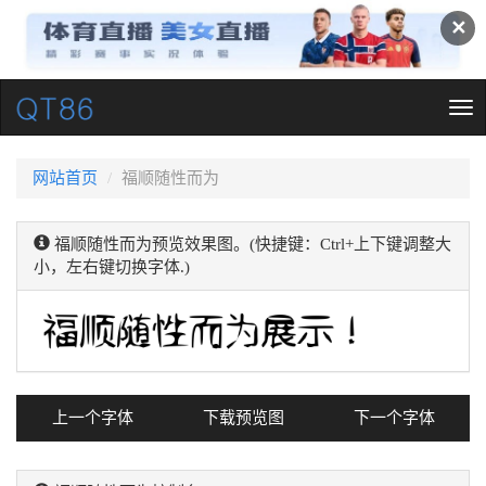
✕
Tog
nav
网站首页
福顺随性而为
福顺随性而为预览效果图。(快捷键：Ctrl+上下键调整大
小，左右键切换字体.)
上一个字体
下载预览图
下一个字体