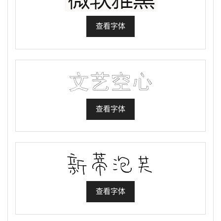
查看字体
查看字体
查看字体