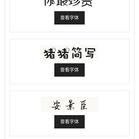
查看字体
查看字体
查看字体