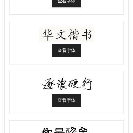
查看字体
查看字体
查看字体