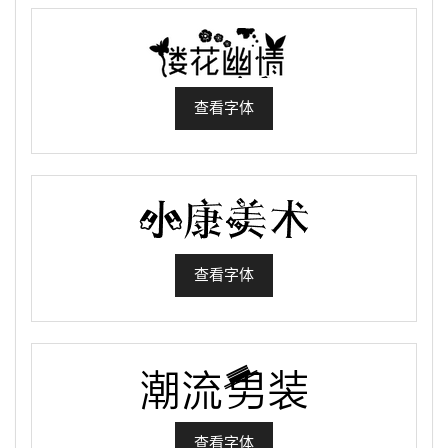
查看字体
查看字体
查看字体