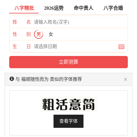
八字精批
2026运势
命中贵人
八字合婚
姓 名
性 别
男
女
生 日
×
与 福顺随性而为 类似的字体推荐
查看字体