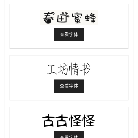
查看字体
查看字体
查看字体