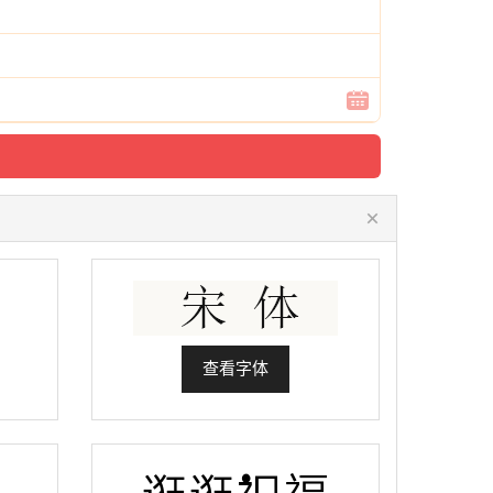
×
查看字体