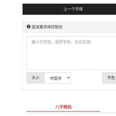
上一个字体
逐浪雅宋体控制台
大小
字色
八字精批