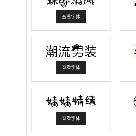
查看字体
查看字体
查看字体