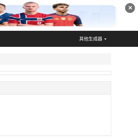
✕
其他生成器