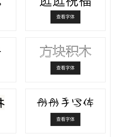
查看字体
查看字体
查看字体