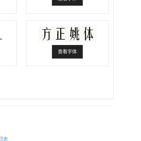
查看字体
日志