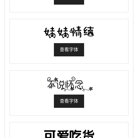
查看字体
查看字体