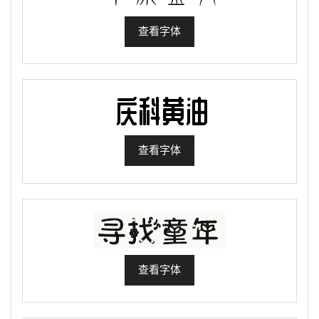
查看字体
查看字体
查看字体