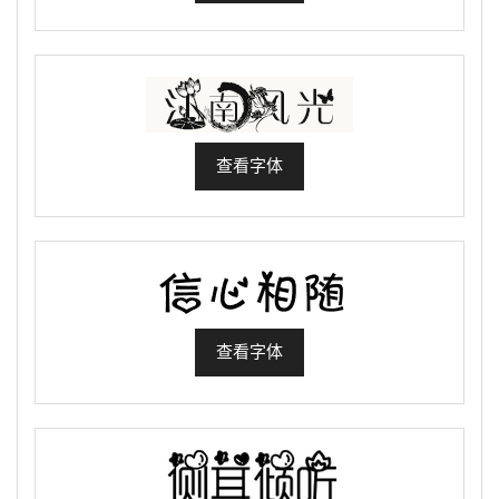
查看字体
查看字体