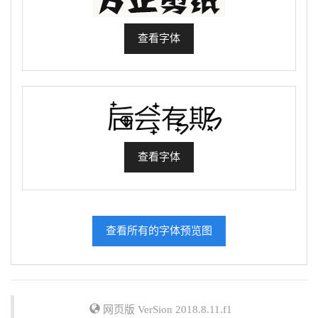
查看字体
查看字体
查看所有的字体预览图
网页版 VerSion 2018.8.11.f1