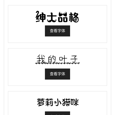
查看字体
查看字体