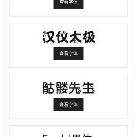
查看字体
查看字体
查看字体