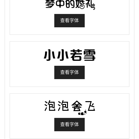
查看字体
查看字体
查看字体