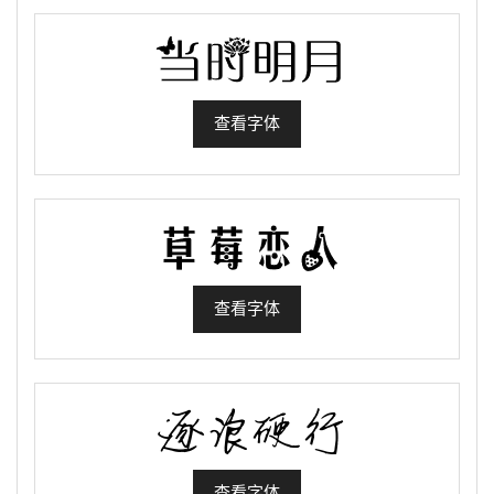
查看字体
查看字体
查看字体