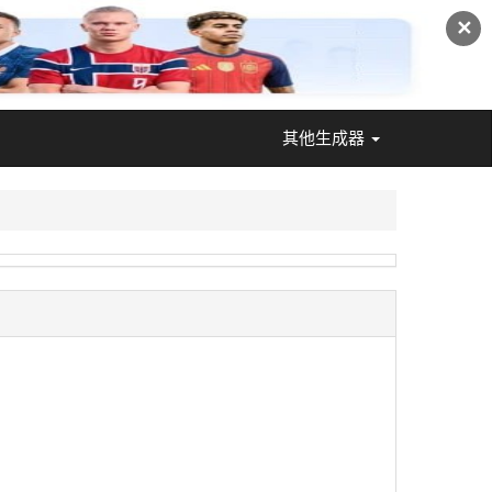
✕
其他生成器