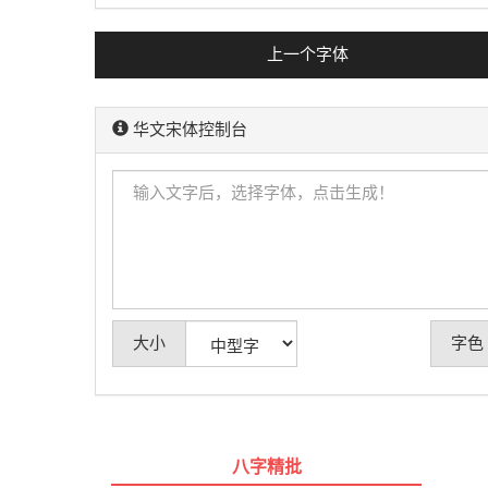
上一个字体
华文宋体控制台
大小
字色
八字精批