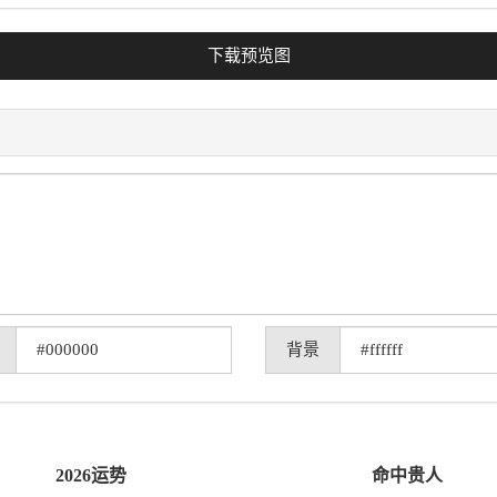
下载预览图
背景
2026运势
命中贵人