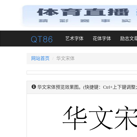
(current)
艺术字体
花体字体
励志文
网站首页
华文宋体
华文宋体预览效果图。(快捷键：Ctrl+上下键调整