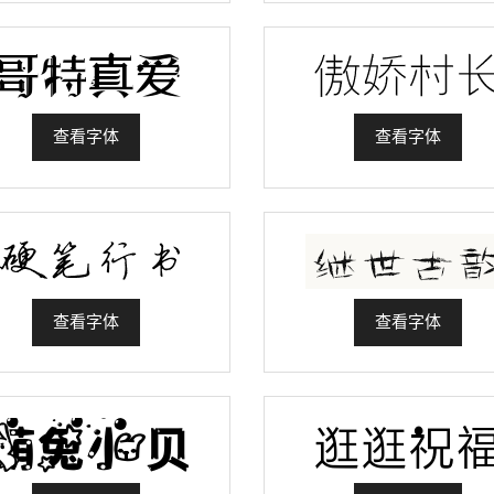
查看字体
查看字体
查看字体
查看字体