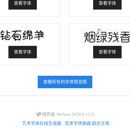
查看字体
查看字体
查看字体
查看字体
查看所有的字体预览图
网页版 VerSion 2018.8.11.f1
艺术字体在线生成器
.
花体字转换器
励志文章