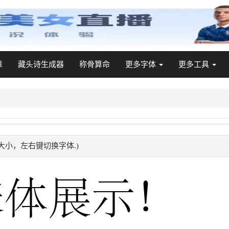
章
藏头诗生成器
称骨算命
更多字体
更多工具
大小，左右键切换字体.)