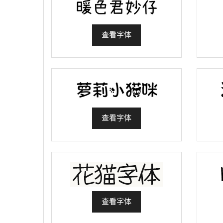
查看字体
查看字体
查看字体