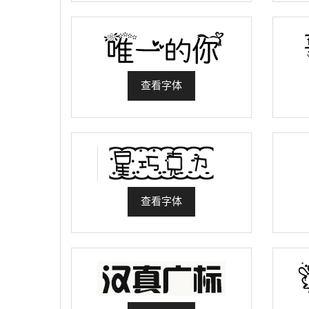
查看字体
查看字体