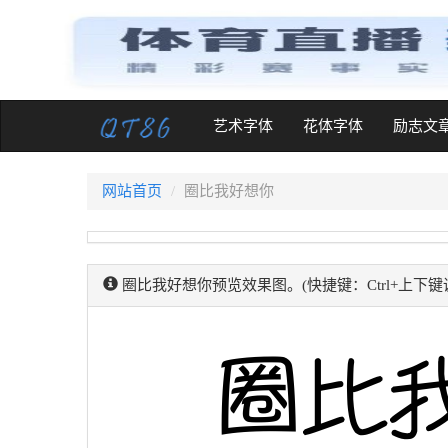
(current)
艺术字体
花体字体
励志文
网站首页
圈比我好想你
圈比我好想你预览效果图。(快捷键：Ctrl+上下键