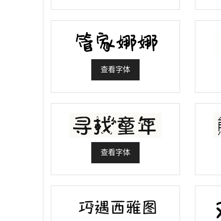
查看字体
查看字体