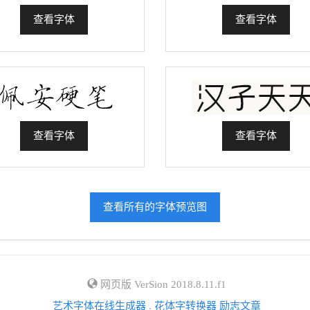
查看字体
查看字体
查看字体
查看字体
查看所有的字体预览图
网页版 VerSion 2018.8.11.f1
艺术字体在线生成器
.
花体字转换器
励志文章