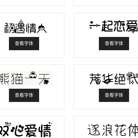
查看字体
查看字体
查看字体
查看字体