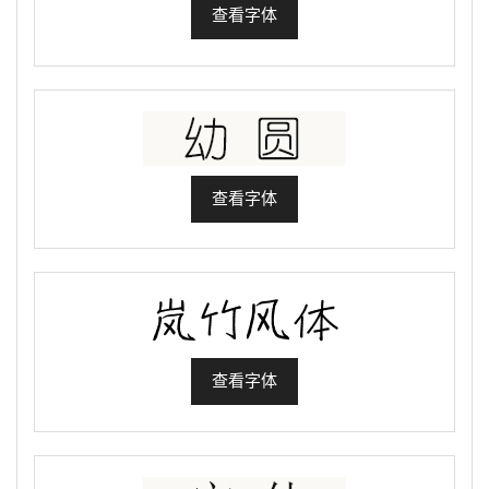
查看字体
查看字体
查看字体