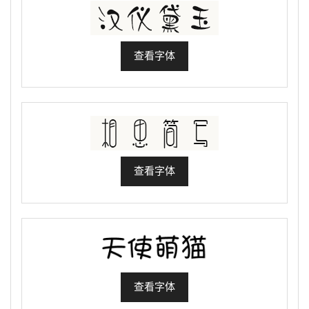
查看字体
查看字体
查看字体