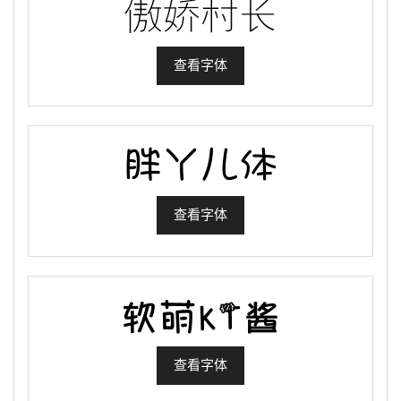
查看字体
查看字体
查看字体