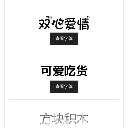
查看字体
查看字体