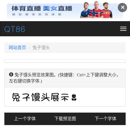
✕
Tog
nav
网站首页
兔子馒头
兔子馒头预览效果图。(快捷键：Ctrl+上下键调整大小，
左右键切换字体.)
上一个字体
下载预览图
下一个字体