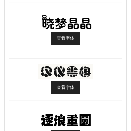
查看字体
查看字体