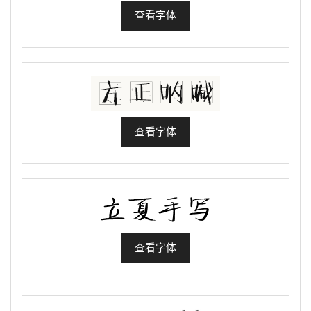
查看字体
查看字体
查看字体