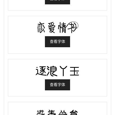
查看字体
查看字体