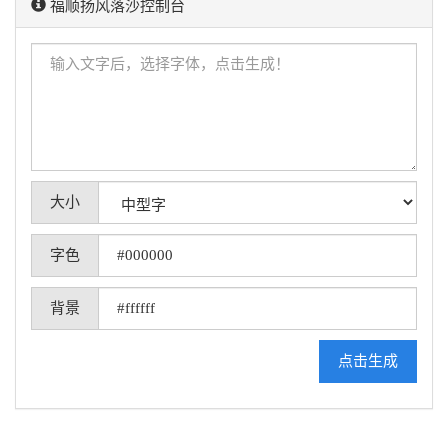
福顺扬风落沙控制台
大小
字色
背景
点击生成