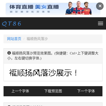
✕
Tog
nav
网站首页
福顺扬风落沙
福顺扬风落沙预览效果图。(快捷键：Ctrl+上下键调整大
小，左右键切换字体.)
上一个字体
下载预览图
下一个字体