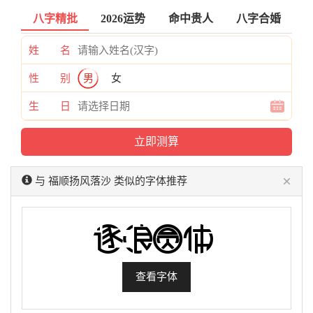
八字精批
2026运势
命中贵人
八字合婚
姓 名
性 别
男
女
生 日
×
与 福顺扬风落沙 类似的字体推荐
查看字体