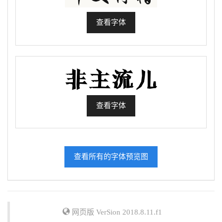
查看字体
查看字体
查看所有的字体预览图
网页版 VerSion 2018.8.11.f1