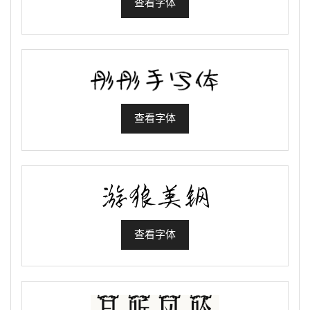
查看字体
查看字体
查看字体