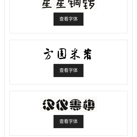
查看字体
查看字体
查看字体