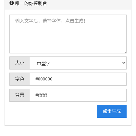
唯一的你控制台
大小
字色
背景
点击生成