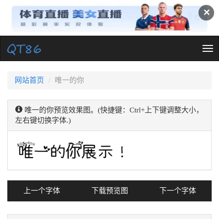
✕
Tog
nav
网站首页
唯一的你
唯一的你预览效果图。(快捷键：Ctrl+上下键调整大小，
左右键切换字体.)
上一个字体
下载预览图
下一个字体