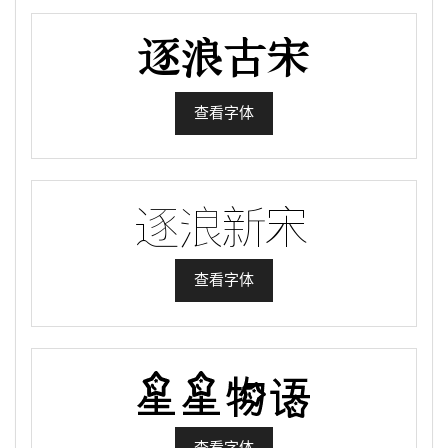
查看字体
查看字体
查看字体