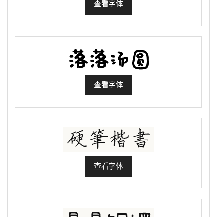
查看字体
查看字体
查看字体