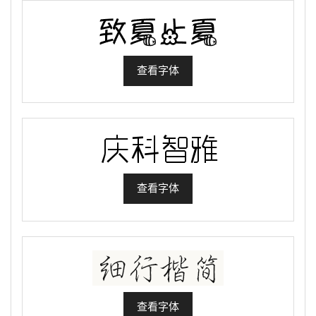
查看字体
查看字体
查看字体