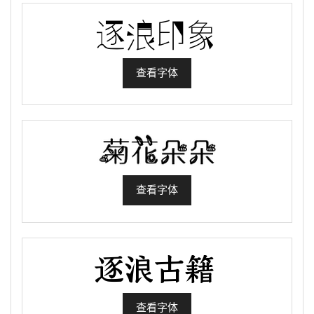
查看字体
查看字体
查看字体