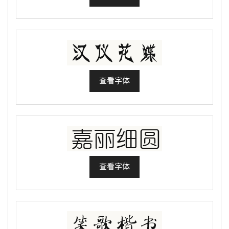
查看字体
查看字体