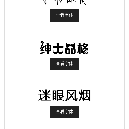
查看字体
查看字体
查看字体