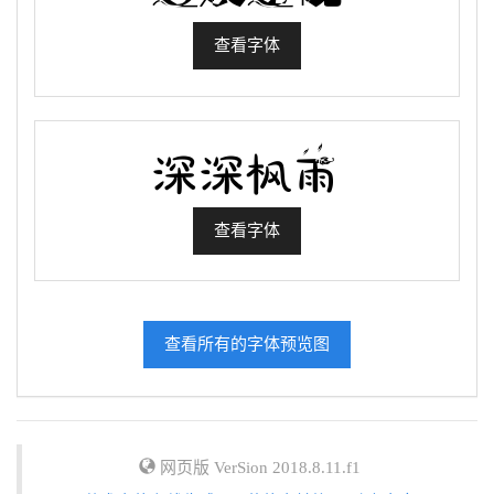
查看字体
查看字体
查看所有的字体预览图
网页版 VerSion 2018.8.11.f1