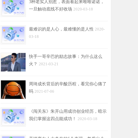
3种老实人别惹，表面看起来唯唯诺诺，
一旦触动底线不好收场
2020-03-18
最难识的是人心，最难懂的是人性
2020-
03-18
快手一哥辛巴的励志故事：为什么这么
火？
2021-03-21
周琦成长背后的辛酸历程，看完你心痛了
吗
2021-07-06
《闯关东》朱开山用成功创业经历，暗示
我们掌握这四点能成功！
2020-03-18