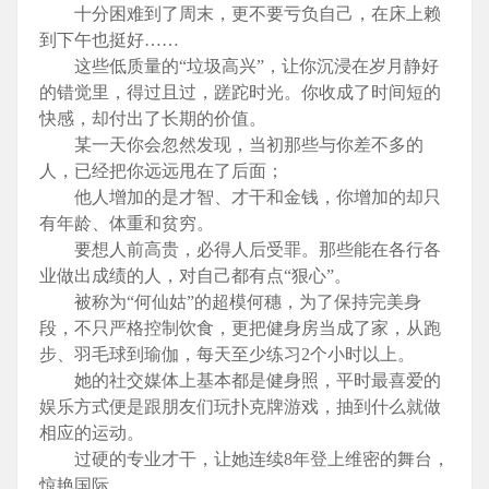
十分困难到了周末，更不要亏负自己，在床上赖
到下午也挺好……
这些低质量的“垃圾高兴”，让你沉浸在岁月静好
的错觉里，得过且过，蹉跎时光。你收成了时间短的
快感，却付出了长期的价值。
某一天你会忽然发现，当初那些与你差不多的
人，已经把你远远甩在了后面；
他人增加的是才智、才干和金钱，你增加的却只
有年龄、体重和贫穷。
要想人前高贵，必得人后受罪。那些能在各行各
业做出成绩的人，对自己都有点“狠心”。
被称为“何仙姑”的超模何穗，为了保持完美身
段，不只严格控制饮食，更把健身房当成了家，从跑
步、羽毛球到瑜伽，每天至少练习2个小时以上。
她的社交媒体上基本都是健身照，平时最喜爱的
娱乐方式便是跟朋友们玩扑克牌游戏，抽到什么就做
相应的运动。
过硬的专业才干，让她连续8年登上维密的舞台，
惊艳国际。