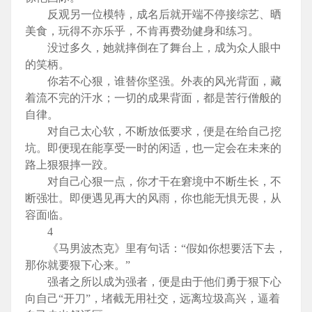
反观另一位模特，成名后就开端不停接综艺、晒
美食，玩得不亦乐乎，不肯再费劲健身和练习。
没过多久，她就摔倒在了舞台上，成为众人眼中
的笑柄。
你若不心狠，谁替你坚强。外表的风光背面，藏
着流不完的汗水；一切的成果背面，都是苦行僧般的
自律。
对自己太心软，不断放低要求，便是在给自己挖
坑。即便现在能享受一时的闲适，也一定会在未来的
路上狠狠摔一跤。
对自己心狠一点，你才干在窘境中不断生长，不
断强壮。即便遇见再大的风雨，你也能无惧无畏，从
容面临。
4
《马男波杰克》里有句话：“假如你想要活下去，
那你就要狠下心来。”
强者之所以成为强者，便是由于他们勇于狠下心
向自己“开刀”，堵截无用社交，远离垃圾高兴，逼着