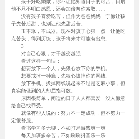
孩子好吃懒做，你不让他知道日子的艰苦，日后
他不只不明白感恩，还会加倍向你索取……
没有孩子喜爱吃苦，但作为爸爸妈妈，宁愿让孩
子先苦后甜，也别让他先甜后苦。
玉不琢，不成器。现在对孩子心狠一点，让他吃
点苦头，得到历练，孩子将来才可能有出息。
3
对自己心狠，才干越变越强
看过这样一句话：
想要放下一个人，先狠心放下你的手机。
想要戒掉一种瘾，先狠心拔掉你的网线。
放下手机、拔掉网线说起来不过是芝麻小事，但
真实能做到的人却屈指可数。
原因很简单，闲适的日子人人都喜爱，没人愿意
给自己找罪受。
就像有些人说的：努力不一定成功，但不努力一
定很舒服。
看书学习多无聊，不如打局游戏爽一爽；
每天加班多辛苦，不如刷刷抖音乐一乐；