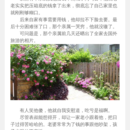
老实实把压箱底的钱拿了出来，彻底忘了自己家里也
就刚刚够糊口。
后来自家有事需要用钱，他却拉不下脸去要。最
后十分困难张了口，那个亲属一哭穷，他就没辙了。
可问题是，那个亲属前几天还晒出了全家去国外
旅游的相片。
有人笑他傻，他就自我安慰道，吃亏是福啊。
尽管表叔能想得开，却让一家老小跟着他，把日
子过得苦哈哈的。老婆常常为了钱的事跟他吵架，孩