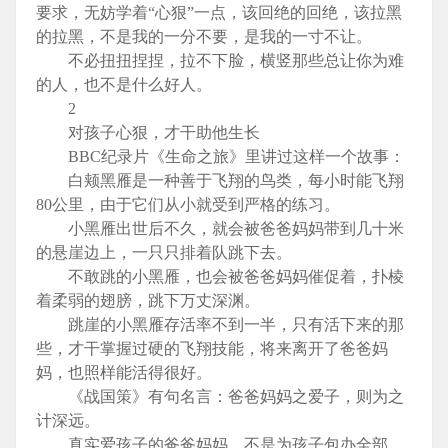
要求，无妨学着“心狠”一点，该回绝的回绝，该拉黑
的拉黑，不是我的一分不要，是我的一寸不让。
不必扭扭捏捏，拉不下脸，横竖那些总让你为难
的人，也不是什么好人。
2
对孩子心狠，才干助他生长
BBC纪录片《生命之旅》里讲过这样一个故事：
白颊黑雁是一种善于飞翔的鸟类，每小时能飞翔
80公里，由于它们从小就受到严格的练习。
小黑雁出世后不久，就会被爸爸妈妈带到几十米
的悬崖边上，一只只排着队跳下去。
不敢跳的小黑雁，也会被爸爸妈妈催促着，扑棱
着柔弱的翅膀，跳下万丈深渊。
跳崖的小黑雁存活率不到一半，只有活下来的那
些，才干掌握过硬的飞翔技能，将来离开了爸爸妈
妈，也照样能活得很好。
《战国策》有句名言：爸爸妈妈之爱子，则为之
计深远。
真实爱孩子的爸爸妈妈，不是为孩子包办全部，