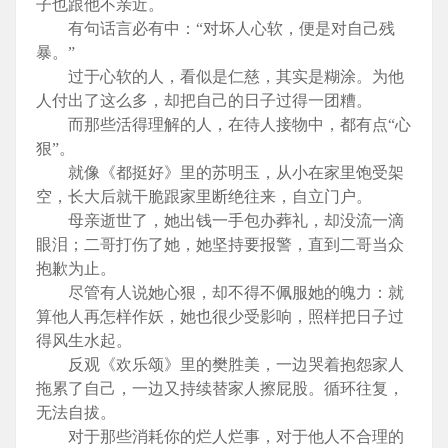
子也跟他不亲近。
有句话言必有中：“对坏人心软，便是对自己残
暴。”
过于心软的人，看似是仁慈，其实是糊涂。为他
人付出了这么多，却把自己的日子过得一团糟。
而那些活得理解的人，在待人接物中，都有点“心
狠”。
就像《都挺好》里的苏明玉，从小在家里饱受架
空，长大后就干脆跟家里断绝往来，自立门户。
母亲逝世了，她出钱一手包办葬礼，却没流一滴
眼泪；二哥打伤了她，她坚持要报警，直到二哥当众
抱歉为止。
尽管有人说她心狠，却不得不佩服她的魄力：就
算他人再怎样作妖，她也很少受影响，照样把日子过
得风生水起。
反观《欢乐颂》里的樊胜美，一边哭着抱怨家人
拖累了自己，一边又持续替家人擦屁股。循环往复，
无法自拔。
对于那些消耗你的烂人烂事，对于他人不合理的