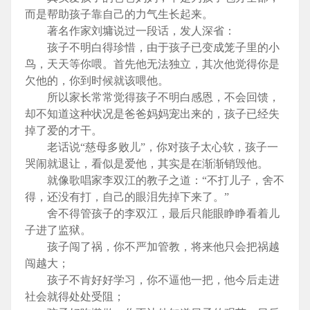
而是帮助孩子靠自己的力气生长起来。
著名作家刘墉说过一段话，发人深省：
孩子不明白得珍惜，由于孩子已变成笼子里的小
鸟，天天等你喂。首先他无法独立，其次他觉得你是
欠他的，你到时候就该喂他。
所以家长常常觉得孩子不明白感恩，不会回馈，
却不知道这种状况是爸爸妈妈宠出来的，孩子已经失
掉了爱的才干。
老话说“慈母多败儿”，你对孩子太心软，孩子一
哭闹就退让，看似是爱他，其实是在渐渐销毁他。
就像歌唱家李双江的教子之道：“不打儿子，舍不
得，还没有打，自己的眼泪先掉下来了。”
舍不得管孩子的李双江，最后只能眼睁睁看着儿
子进了监狱。
孩子闯了祸，你不严加管教，将来他只会把祸越
闯越大；
孩子不肯好好学习，你不逼他一把，他今后走进
社会就得处处受阻；