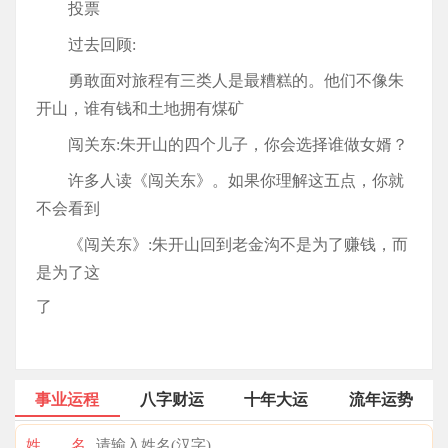
投票
过去回顾:
勇敢面对旅程有三类人是最糟糕的。他们不像朱
开山，谁有钱和土地拥有煤矿
闯关东:朱开山的四个儿子，你会选择谁做女婿？
许多人读《闯关东》。如果你理解这五点，你就
不会看到
《闯关东》:朱开山回到老金沟不是为了赚钱，而
是为了这
了
事业运程
八字财运
十年大运
流年运势
姓 名