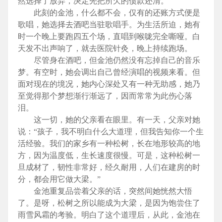
然选择了放弃，决定先把所欠的债款还清。
此刻的金池，什么都不会，仅有的还账方式便是
歌唱，她选择去酒吧当驻歌唱手。为生活所迫，她有
时一个晚上要跑四五个场，直唱到喉咙完全嘶哑。白
天发不出声响了，就去医院针灸，晚上持续跑场。
尽管身在酒吧，但金池仍然没有忘掉自己的音乐
梦。有空时，她会调出自己曾经演唱的视频来看。但
面对现在的境况，她内心深处又有一种无助感，她乃
至觉得那个梦想渐行渐远了，因而常常为此伤心落
泪。
这一切，她的父亲看在眼里。有一天，父亲对她
说：“孩子，我不明白什么大道理，但我告知你一个生
活经验。我们的家乡有一种松树，长在地形较高的地
方，因为温度低，生长速度很慢。可是，这种松树一
旦成材了，韧性非常好，经久耐用，人们在建房的时
分，都会用它做大梁。”
金池重复品尝着父亲的话，突然间她恍然大悟
了。是呀，松树之所以能成为大梁，是因为饱尝住了
雨雪风霜的考验。明白了这个道理后，从此，金池在