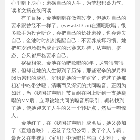
心里暗下决心：磨砺自己的人生，为梦想积蓄力气。
读者文摘在线阅读
有了目标，金池暗暗在做着改变，但她对自己的
要求跟曾经不一样了。(www.lz13.cn)在酒吧歌唱，很
多歌手为投合听众，会把自己的长处磨掉，也会迷失
自己，金池时时刻刻提醒自己：不要养成坏习惯。她
把每次跑场都当成正式的比赛来对待，从声响、姿
态、台风都严格要求自己。
祸福相依。金池在酒吧歌唱的8年，尽管很苦很
累，但却让她的人生得到了历练，那些艰辛的岁月和
阅历累积的成熟、沉稳是她的一笔财富，造就了她那
粗犷中略带沙哑，清晰而又深沉的共同嗓音。正因为
如此，当《我国好声响》节目组在网上听到一支她翻
唱的MV后，立即被她共同的嗓音所吸引，辗转找到
了她，使她迎来了人生的又一个转折点，然后一鸣惊
人。
金池红了，在《我国好声响》成名后，她又参加
了《直通春晚》，还签了经纪公司，发了个人专辑，
最近又在电视剧《宝贝》中演唱片尾曲《太难》，金