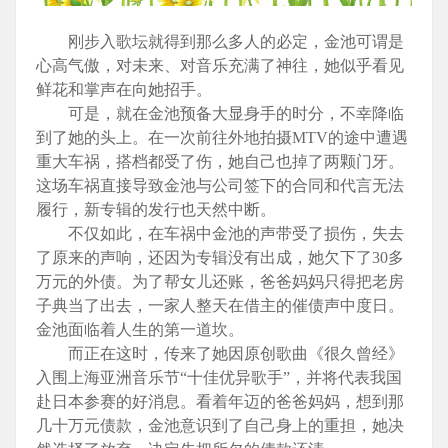
刚步入歌坛就得到那么多人的必定，金池可谓是
心高气傲，对未来、对音乐充满了神往，她似乎看见
鲜花和掌声在向她招手。
可是，就在金池预备大显身手的时分，不幸降临
到了她的头上。在一次前往外地拍摄MTV的途中遭遇
重大车祸，搭档都受了伤，她自己也掉了两颗门牙。
这场车祸直接导致金池与公司签下的合同和代言无法
履行，新专辑的发行也天然中断。
不仅如此，在车祸中金池的声带受了损伤，失去
了原来的声响，还因为专辑没有出成，她欠下了30多
万元的外债。为了帮女儿还账，爸爸妈妈只得把老房
子典当了出去，一家人整天在借主的催债声中度日。
金池面临着人生的第一道坎。
而正在这时，传来了她因原创歌曲《很久曾经》
入围上海亚洲音乐节“十佳优异歌手”，并将代表我国
赴日本参赛的好消息。看着年迈的爸爸妈妈，想到那
几十万元债款，金池意识到了自己身上的重担，她决