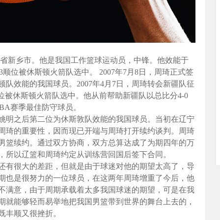
河南省新乡市。他是我国工作篮球运动员，中锋。他效能于
43顺位被休斯顿火箭队选中。 2007年7月8日，周琦正式签
队效能的我国球员。2007年4月7日，周琦转会新疆队征
43顺位被休斯顿火箭队选中。他从前帮助新疆队以总比分4-0
CBA赛季最佳防守球员。
继姚明之后第二位为休斯敦队效能的我国球员。当初在辽宁
周琦的重要性，因而现已开端与周琦打开续约谈判。周琦
男篮续约。通过双方协商，双方总算达成了为期四年的万
，所以辽篮和周琦约定从训练营回国后签下合同。
还有很大的差距，但就是由于球迷对他的期望太高了，导
期也是很努力的一位球员，在这两年周琦增重了今后，他
不满意，由于周期承载着太多我国球迷的期望，可是在我
期就能够轻而易举地把我国男篮带到世界的舞台上去的，
既丰顺又很挫折。