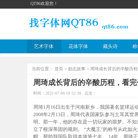
QT86欢迎您！
艺术字体
花体字体
藏头诗
称
当前位置：
首页
>
励志故事
> 周琦成长背后的辛酸历
周琦成长背后的辛酸历程，看完
时间：2021-07-06 10:52:38
点击：
周琦1月16日出生于河南新乡，我国著名篮球运
2008年2月13日，周琦代表国家队参与土耳
明。那一年，他的存在是一切玩家的噩梦。不知
立了根深蒂固的规则。 “大魔王”的称号从此如火如
帽，帮助我国队取得本项第七名。 14年，周琦