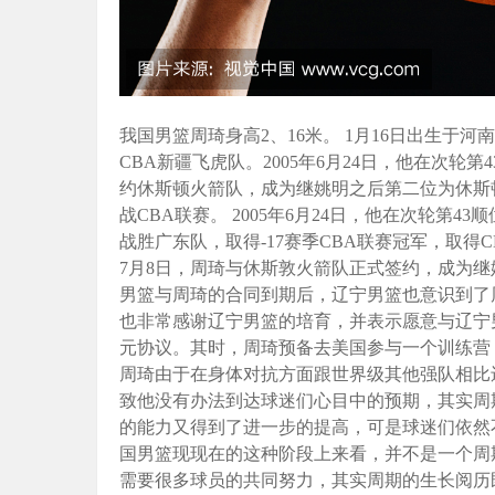
我国男篮周琦身高2、16米。 1月16日出生于
CBA新疆飞虎队。2005年6月24日，他在次轮第
约休斯顿火箭队，成为继姚明之后第二位为休斯顿
战CBA联赛。 2005年6月24日，他在次轮第
战胜广东队，取得-17赛季CBA联赛冠军，取得
7月8日，周琦与休斯敦火箭队正式签约，成为
男篮与周琦的合同到期后，辽宁男篮也意识到了
也非常感谢辽宁男篮的培育，并表示愿意与辽宁
元协议。其时，周琦预备去美国参与一个训练营
周琦由于在身体对抗方面跟世界级其他强队相比
致他没有办法到达球迷们心目中的预期，其实周
的能力又得到了进一步的提高，可是球迷们依然
国男篮现现在的这种阶段上来看，并不是一个周
需要很多球员的共同努力，其实周期的生长阅历