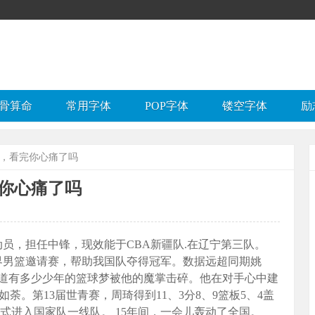
骨算命
常用字体
POP字体
镂空字体
励
程，看完你心痛了吗
你心痛了吗
动员，担任中锋，现效能于CBA新疆队.在辽宁第三队。
其世界男篮邀请赛，帮助我国队夺得冠军。数据远超同期姚
道有多少少年的篮球梦被他的魔掌击碎。他在对手心中建
荼。第13届世青赛，周琦得到11、3分8、9篮板5、4盖
正式进入国家队一线队。 15年间，一会儿轰动了全国。