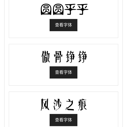
查看字体
查看字体
查看字体