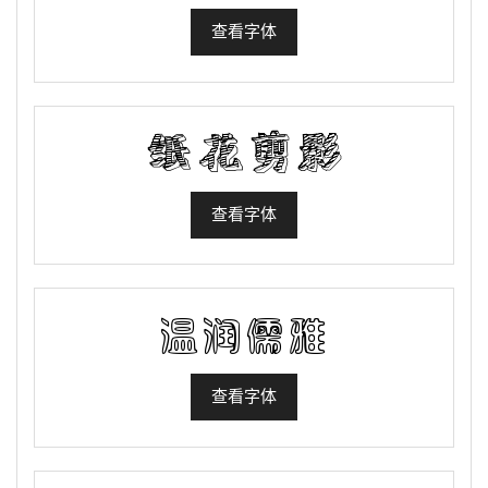
查看字体
查看字体
查看字体