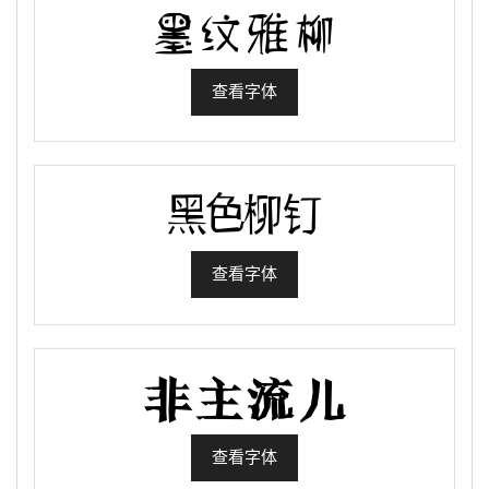
查看字体
查看字体
查看字体