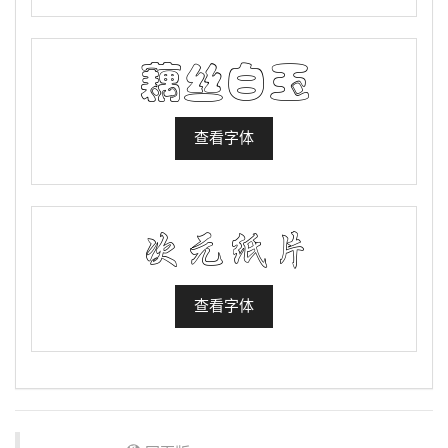
查看字体
查看字体