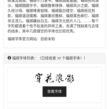
顺溪流茵茵、福顺小刀隶书、福顺烟雾邈邈、福顺扬风落
沙、福顺圆圆乎乎、福顺傲骨铮铮、福顺风沙之痕、福顺
久经沙场、福顺唯美铂锦、福顺脂白镂空、福顺纸花剪
影、福顺温润儒雅、福顺墨纹雅柳、福顺黑色柳钉、福顺
非主流儿、福顺藕丝白玉、福顺次元纸片人儿、……每个
字形都透着个性不标准的异样之美，充满了残缺美与古怪
的线条，其中几款镂空的字体也比较优秀。
福顺字库官方网站：目前未知
福顺字体列表：（已经收录 30 个福顺字体！）
查看字体