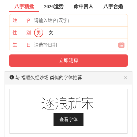
八字精批
2026运势
命中贵人
八字合婚
姓 名
性 别
男
女
生 日
×
与 福顺久经沙场 类似的字体推荐
查看字体