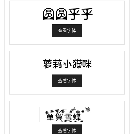
查看字体
查看字体
查看字体