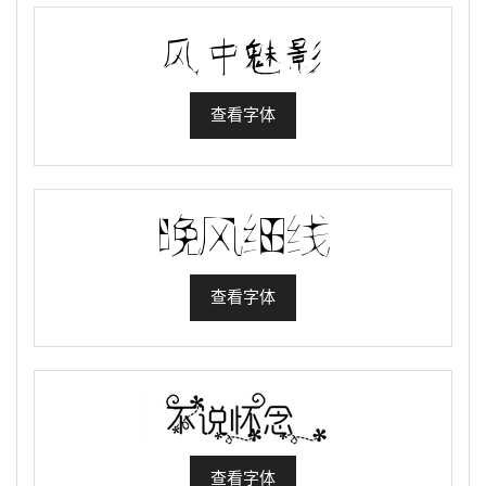
查看字体
查看字体
查看字体