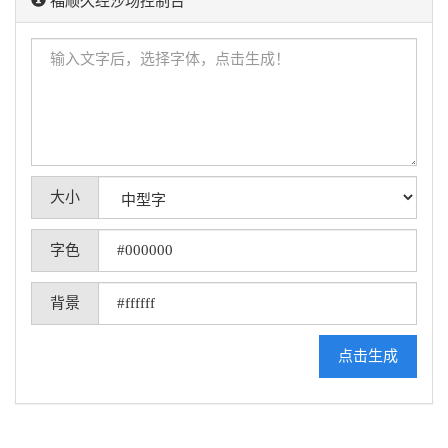
福顺久经沙场控制台
大小
字色
背景
点击生成