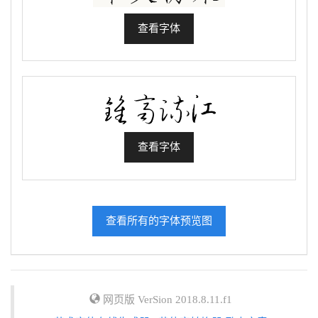
查看字体
查看字体
查看所有的字体预览图
网页版 VerSion 2018.8.11.f1