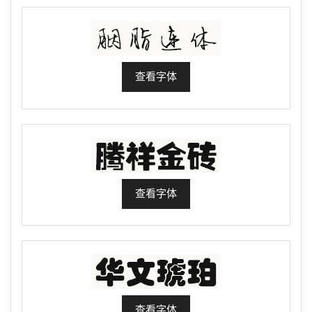
查看字体
查看字体
查看字体