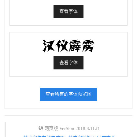
查看字体
查看字体
查看所有的字体预览图
网页版 VerSion 2018.8.11.f1