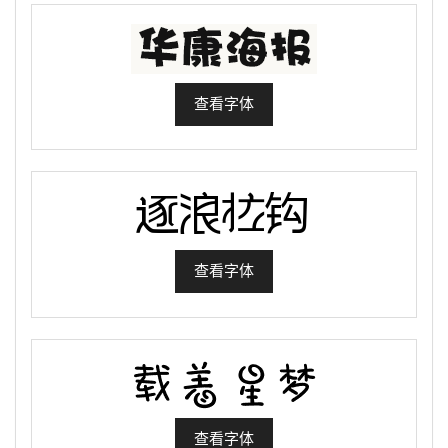
查看字体
查看字体
查看字体