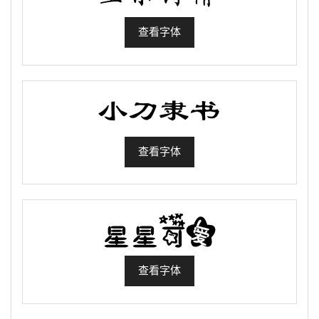
查看字体
查看字体
查看字体