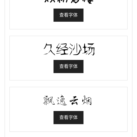
查看字体
查看字体
查看字体