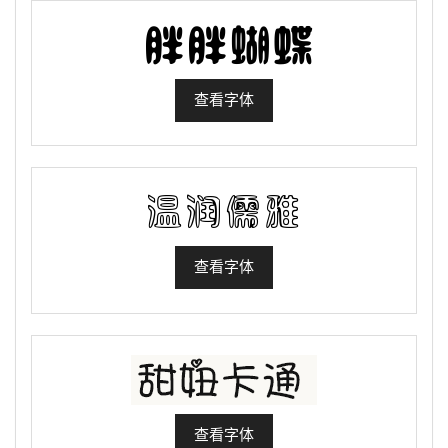
查看字体
查看字体
查看字体