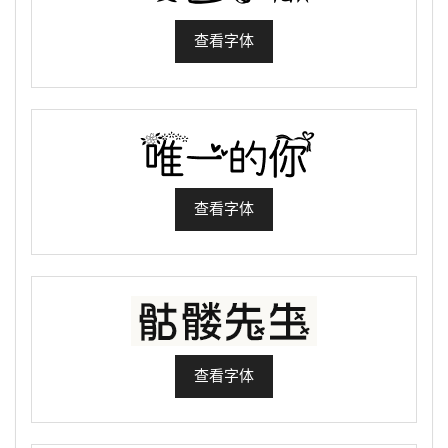
查看字体
查看字体
查看字体