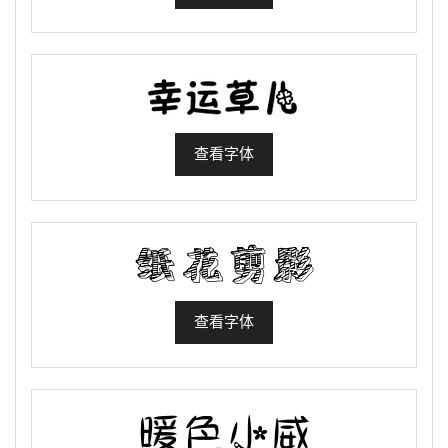
查看字体
查看字体